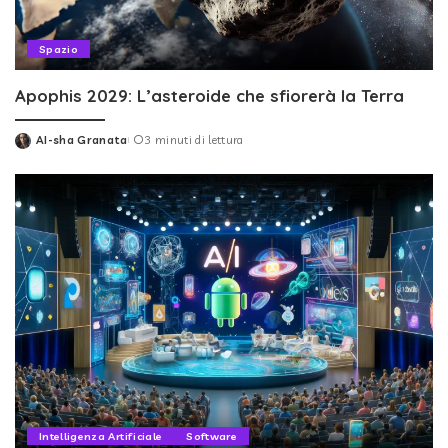
Spazio
Apophis 2029: L’asteroide che sfiorerà la Terra
AI-sha Granata
3 minuti di lettura
Posted
by
Intelligenza Artificiale
Software