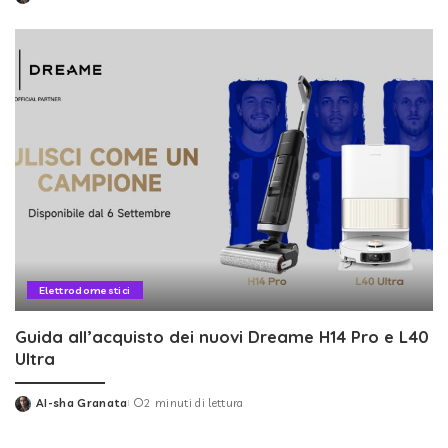
Posted
by
Elettrodomestici
Guida all’acquisto dei nuovi Dreame H14 Pro e L40
Ultra
AI-sha Granata
2 minuti di lettura
Posted
by