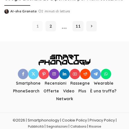
AI-sha Granata
2 minuti di lettura
Posted
by
…
1
2
11
Smartphone
Recensioni
Rassegne
Wearable
PhoneSearch
Offerte
Video
Plus
È una truffa?
Network
©2026 | Smartphonology | Cookie Policy | Privacy Policy |
|
|
|
Pubblicità
Segnalazioni
Collabora
Risorse