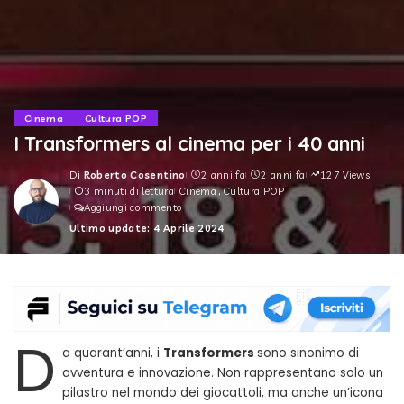
Cinema
Cultura POP
I Transformers al cinema per i 40 anni
Di
Roberto Cosentino
2 anni fa
2 anni fa
127 Views
Posted
3 minuti di lettura
Cinema
Cultura POP
by
Aggiungi commento
Ultimo update: 4 Aprile 2024
D
a quarant’anni, i
Transformers
sono sinonimo di
avventura e innovazione. Non rappresentano solo un
pilastro nel mondo dei giocattoli, ma anche un’icona