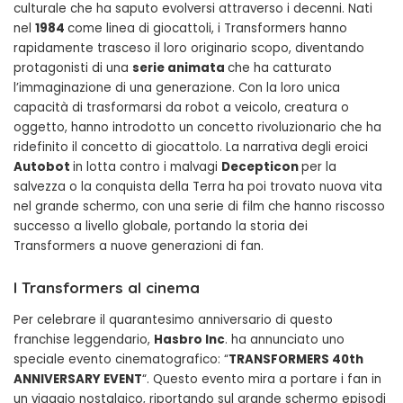
culturale che ha saputo evolversi attraverso i decenni. Nati
nel
1984
come linea di giocattoli, i Transformers hanno
rapidamente trasceso il loro originario scopo, diventando
protagonisti di una
serie animata
che ha catturato
l’immaginazione di una generazione. Con la loro unica
capacità di trasformarsi da robot a veicolo, creatura o
oggetto, hanno introdotto un concetto rivoluzionario che ha
ridefinito il concetto di giocattolo. La narrativa degli eroici
Autobot
in lotta contro i malvagi
Decepticon
per la
salvezza o la conquista della Terra ha poi trovato nuova vita
nel grande schermo, con una serie di film che hanno riscosso
successo a livello globale, portando la storia dei
Transformers a nuove generazioni di fan.
I Transformers al cinema
Per celebrare il quarantesimo anniversario di questo
franchise leggendario,
Hasbro Inc
. ha annunciato uno
speciale evento cinematografico: “
TRANSFORMERS 40th
ANNIVERSARY EVENT
“. Questo evento mira a portare i fan in
un viaggio nostalgico, riportando sul grande schermo episodi