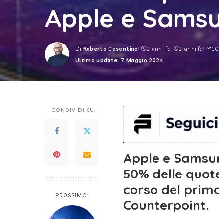
Apple e Sams
Di
Roberto Cosentino
2 anni fa
2 anni fa
10
Posted
Ultimo update: 7 Maggio 2024
by
CONDIVIDI SU:
Apple e Samsun
50% delle quote
corso del prim
PROSSIMO:
Counterpoint.