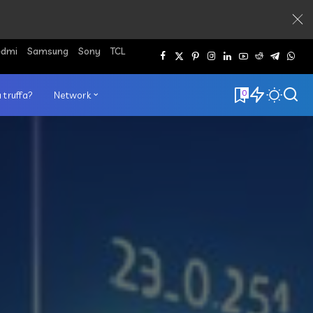
edmi
Samsung
Sony
TCL
0
 truffa?
Network