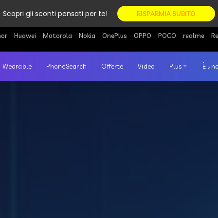
Scopri gli sconti pensati per te!
RISPARMIA SUBITO
or
Huawei
Motorola
Nokia
OnePlus
OPPO
POCO
realme
R
Wearable
PhoneSearch
Offerte
Video
Plus
È una