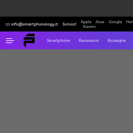
Apple
Asus
Google
Hon
info@smartphonology.it
Scrivici!
Xiaomi
Smartphone
Recensioni
Rassegne