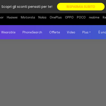
Scopri gli sconti pensati per te!
RISPARMIA SUBITO
or
Huawei
Motorola
Nokia
OnePlus
OPPO
POCO
realme
R
Wearable
PhoneSearch
Offerte
Video
Plus
È una