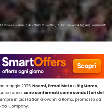
11 Views
2 minuti di lettura
Musicstory & Tech
News
Aggiungi commento
imo maggio 2025,
Noemi, Ermal Meta
e
BigMama
,
scorso anno,
sono confermati come conduttori del
 sempre in piazza San Giovanni a Roma, promosso da
ato da iCompany.