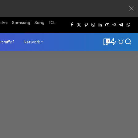
edmi
Samsung
Sony
TCL
0
 truffa?
Network