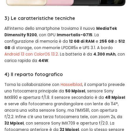
3) Le caratteristiche tecniche
All’interno dello smartphone troviamo il nuovo
MediaTek
Dimensity 9200
, con GPU
Immortalis-G715
. La
configurazione di memoria è da
12 GB di RAM
e
256 GB
o
512
GB
di storage, con memorie LPDDR5x e UFS 3.1. A bordo
Android 13 con ColorOS 13.2
. La batteria è da
4.300 mAh
, con
carica rapida da
44W
.
4) Il reparto fotografico
Torna la collaborazione con
Hasselblad
, il comparto prevede
una fotocamera principale da
50 Mpixel
, sensore Sony
IMX890 e apertura f/1.8. Il sensore secondario è da
48 Mpixel
e serve alla fotocamera grandangolare con lente da 114°,
ancora una volta sensore Sony, ma l’IMX581, con apertura
f/2.2. Infine c’è una terza fotocamera tele, con zoom 2x, da
32 Mpixel
, con sensore Sony IMX709 e apertura f/2.0. La
fotocamera anteriore è da
32 Mpixel
, con lo stesso sensore