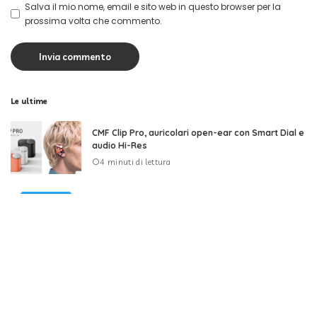
Salva il mio nome, email e sito web in questo browser per la
prossima volta che commento.
Le ultime
CMF Clip Pro, auricolari open-ear con Smart Dial e
audio Hi-Res
4 minuti di lettura
Apple rimuove Telegram dall’App Store per
contenuti CSAM
4 minuti di lettura
DJI Osmo Pocket 4P, doppia fotocamera e video
fino a 4K/240 fps
8 minuti di lettura