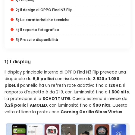
2) Il design di OPPO Find N3 Flip
3) Le caratteristiche tecniche
4) Il reparto fotografico
5) Prezzi e disponibilità
1) I display
Il display principale interno di OPPO Find N3 Flip prevede una
diagonale da
6,8 pollici
con risoluzione da
2.520 x 1.080
pixel
. Il pannello ha un refresh rate adattivo fino a
120Hz
. Il
rapporto d’aspetto è da 21:9, con luminosità fino a
1.600 nits
.
La protezione è la
SCHOTT UTG
. Quello esterno è invece da
3,26 pollici
,
AMOLED
, con luminosità fino a
900 nits
. Questa
volta ottiene la protezione
Corning Gorilla Glass Victus
.