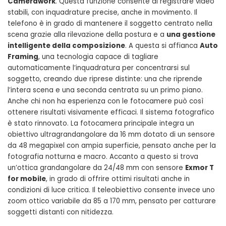
Camerawork
. Questa funzione consente di registrare video
stabili, con inquadrature precise, anche in movimento. Il
telefono è in grado di mantenere il soggetto centrato nella
scena grazie alla rilevazione della postura e a
una gestione
intelligente della composizione
. A questa si affianca
Auto
Framing
, una tecnologia capace di tagliare
automaticamente l’inquadratura per concentrarsi sul
soggetto, creando due riprese distinte: una che riprende
l’intera scena e una seconda centrata su un primo piano.
Anche chi non ha esperienza con le fotocamere può così
ottenere risultati visivamente efficaci. Il sistema fotografico
è stato rinnovato. La fotocamera principale integra un
obiettivo ultragrandangolare da 16 mm dotato di un sensore
da 48 megapixel con ampia superficie, pensato anche per la
fotografia notturna e macro. Accanto a questo si trova
un’ottica grandangolare da 24/48 mm con sensore
Exmor T
for mobile
, in grado di offrire ottimi risultati anche in
condizioni di luce critica. Il teleobiettivo consente invece uno
zoom ottico variabile da 85 a 170 mm, pensato per catturare
soggetti distanti con nitidezza.