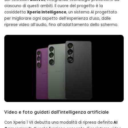
ciascuno di questi ambiti. Il cuore del progetto è la
cosiddetta
Xperia Intelligence
, un sistema AI progettato
per migliorare ogni aspetto dell’esperienza d’uso, dalle
riprese video all’audio, fino all’adattamento dello schermo.
Video e foto guidati dall’intelligenza artificiale
Con Xperia 1 VII debutta una modalità di ripresa definita
AI