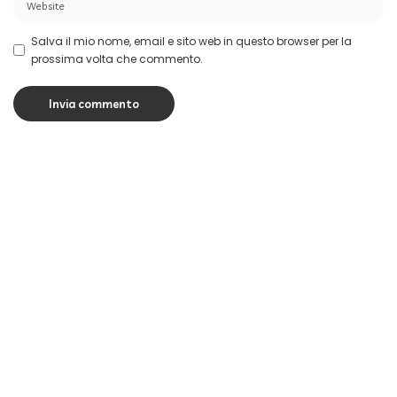
Salva il mio nome, email e sito web in questo browser per la
prossima volta che commento.
Le ultime
Le notizie tech del 7 agosto: OpenAI risponde ad
Apple e gli agenti AI si organizzano da soli
15 minuti di lettura
Recensione OPPO Reno16: compatto e con
un’autonomia elevata
11 minuti di lettura
Le notizie tech del 6 agosto: Google cambia i
vertici dell’AI