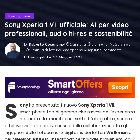
Smartphone
Sony Xperia 1 VII ufficiale: AI per video
professionali, audio hi-res e sostenibilità
Di
Roberto Cosentino
1 anno fa
1 anno fa
255 Views
Posted
5 minuti di lettura
Smartphone
Aggiungi commento
by
Ultimo update: 13 Maggio 2025
S
ony
ha presentato il nuovo
Sony Xperia 1 VII
,
smartphone top di gamma che racchiude l’esperienza
maturata dal marchio nei settori fotografico, sonoro
e televisivo. Il dispositivo nasce dalla collaborazione tra gli
ingegneri delle fotocamere digitali
α
, dei lettori
Walkman
e
dei televisori
BRAVIA
, integrando tecnologie provenienti da