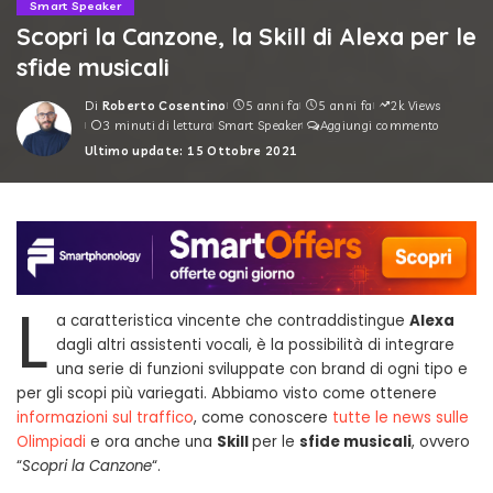
Smart Speaker
Scopri la Canzone, la Skill di Alexa per le
sfide musicali
Di
Roberto Cosentino
5 anni fa
5 anni fa
2k Views
Posted
3 minuti di lettura
Smart Speaker
Aggiungi commento
by
Ultimo update: 15 Ottobre 2021
L
a caratteristica vincente che contraddistingue
Alexa
dagli altri assistenti vocali, è la possibilità di integrare
una serie di funzioni sviluppate con brand di ogni tipo e
per gli scopi più variegati. Abbiamo visto come ottenere
informazioni sul traffico
, come conoscere
tutte le news sulle
Olimpiadi
e ora anche una
Skill
per le
sfide musicali
, ovvero
“
Scopri la Canzone
“.