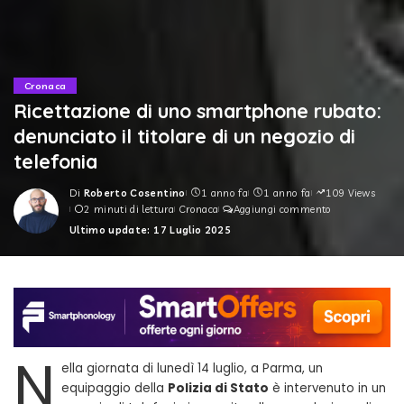
Cronaca
Ricettazione di uno smartphone rubato:
denunciato il titolare di un negozio di
telefonia
Di
Roberto Cosentino
1 anno fa
1 anno fa
109 Views
Posted
2 minuti di lettura
Cronaca
Aggiungi commento
by
Ultimo update: 17 Luglio 2025
N
ella giornata di lunedì 14 luglio, a Parma, un
equipaggio della
Polizia di Stato
è intervenuto in un