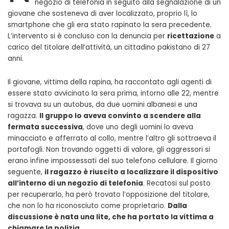
negozio di telefonia in seguito alla segnalazione di un
giovane che sosteneva di aver localizzato, proprio lì, lo
smartphone che gli era stato rapinato la sera precedente.
L’intervento si è concluso con la denuncia per
ricettazione
a
carico del titolare dell’attività, un cittadino pakistano di 27
anni.
Il giovane, vittima della rapina, ha raccontato agli agenti di
essere stato avvicinato la sera prima, intorno alle 22, mentre
si trovava su un autobus, da due uomini albanesi e una
ragazza.
Il gruppo lo aveva convinto a scendere alla
fermata successiva
, dove uno degli uomini lo aveva
minacciato e afferrato al collo, mentre l’altro gli sottraeva il
portafogli. Non trovando oggetti di valore, gli aggressori si
erano infine impossessati del suo telefono cellulare. Il giorno
seguente,
il ragazzo è riuscito a localizzare il dispositivo
all’interno di un negozio di telefonia
. Recatosi sul posto
per recuperarlo, ha però trovato l’opposizione del titolare,
che non lo ha riconosciuto come proprietario.
Dalla
discussione è nata una lite, che ha portato la vittima a
chiamare la polizia
.