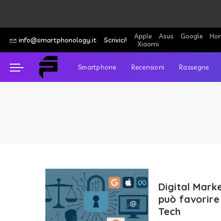
Apple
Asus
Google
Hon
info@smartphonology.it
Scrivici!
Xiaomi
Smartphone
Recensioni
Rassegne
Digital Mark
può favorire 
Tech