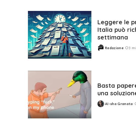
Leggere le pr
Italia può ri
settimana
Redazione
3 mi
Posted
by
Basta papere
una soluzion
AI-sha Granata
Posted
by