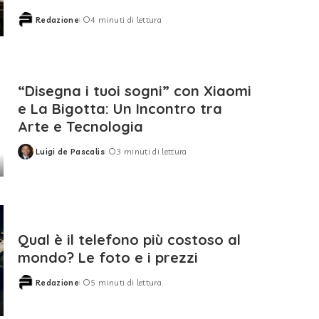
Redazione
4 minuti di lettura
Posted
by
“Disegna i tuoi sogni” con Xiaomi
e La Bigotta: Un Incontro tra
Arte e Tecnologia
Luigi de Pascalis
3 minuti di lettura
Posted
by
Qual è il telefono più costoso al
mondo? Le foto e i prezzi
Redazione
5 minuti di lettura
Posted
by