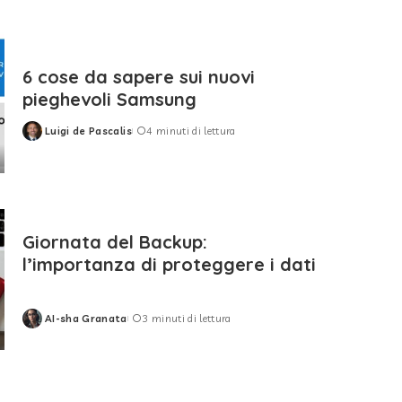
6 cose da sapere sui nuovi
pieghevoli Samsung
Luigi de Pascalis
4 minuti di lettura
Posted
by
Giornata del Backup:
l’importanza di proteggere i dati
AI-sha Granata
3 minuti di lettura
Posted
by