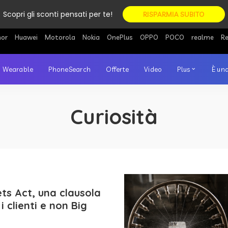
Scopri gli sconti pensati per te!
RISPARMIA SUBITO
or
Huawei
Motorola
Nokia
OnePlus
OPPO
POCO
realme
R
Wearable
PhoneSearch
Offerte
Video
Plus
È una
Curiosità
ets Act, una clausola
i clienti e non Big