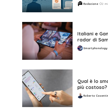
Redazione
2 mi
Posted
by
Italiani e Ga
radar di Sa
Smartphonology
Posted
by
Qual è lo s
più costoso?
Roberto Cosenti
Posted
by