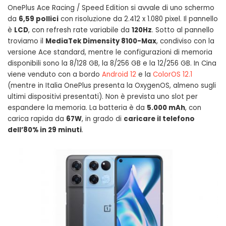
OnePlus Ace Racing / Speed Edition si avvale di uno schermo
da
6,59 pollici
con risoluzione da 2.412 x 1.080 pixel. Il pannello
è
LCD
, con refresh rate variabile da
120Hz
. Sotto al pannello
troviamo il
MediaTek Dimensity 8100-Max
, condiviso con la
versione Ace standard, mentre le configurazioni di memoria
disponibili sono la 8/128 GB, la 8/256 GB e la 12/256 GB. In Cina
viene venduto con a bordo
Android 12
e la
ColorOS 12.1
(mentre in Italia OnePlus presenta la OxygenOS, almeno sugli
ultimi dispositivi presentati). Non è prevista uno slot per
espandere la memoria. La batteria è da
5.000 mAh
, con
carica rapida da
67W
, in grado di
caricare il telefono
dell’80% in 29 minuti
.