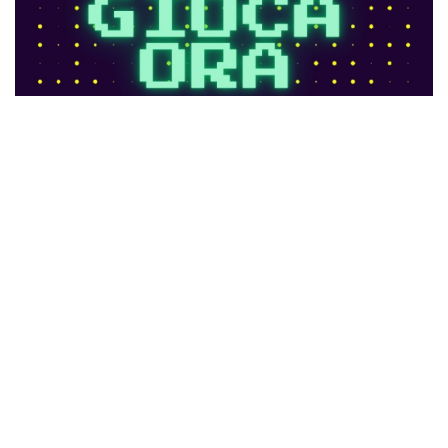
Ci trovi anche qui:
Facebook
LIKE
Twitter
FOLLOW
Pinterest
PIN
Instagram
FOLLOW