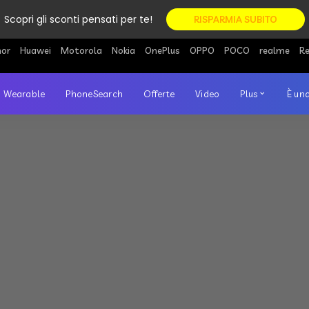
Scopri gli sconti pensati per te!
RISPARMIA SUBITO
or
Huawei
Motorola
Nokia
OnePlus
OPPO
POCO
realme
R
Wearable
PhoneSearch
Offerte
Video
Plus
È una