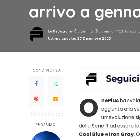
arrivo a genn
Di
Redazione
3 anni fa
3 anni fa
130 Views
Posted
Ultimo update: 27 Dicembre 2023
by
CONDIVIDI SU:
O
nePlus
ha svel
aggiunta alla se
un’evoluzione si
della Serie R ad essere la
PROSSIMO:
Cool Blue
e
Iron Gray
, 