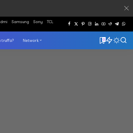
edmi
Samsung
Sony
TCL
0
 truffa?
Network