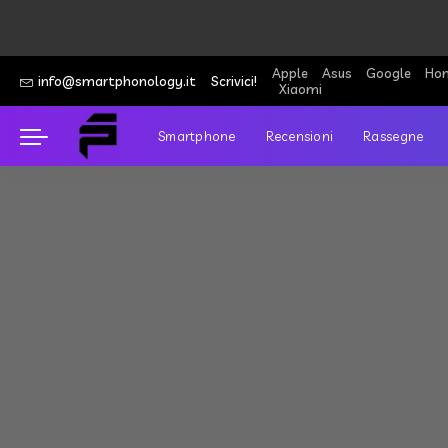
Apple
Asus
Google
Hon
info@smartphonology.it
Scrivici!
Xiaomi
Smartphone
Recensioni
Rassegne