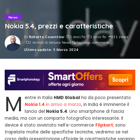
News
Nokia 5.4, prezzi e caratteristiche
Di
Roberto Cosentino
5 anni fa
2 anni fa
431 Views
Posted
2 minuti di lettura
News
Aggiungi commento
by
Ultimo update: 5 Marzo 2024
M
entre in Italia
HMD Global
ha da poco presentato
Nokia 1.4
in arrivo a marzo
, in India è imminente il
lancio del
Nokia 5.4
. Uno smartphone di fascia
media, ma con un comparto fotografico interessante. Il
device è stato avvistato nell’e-commerce
Flipkart
; sono
trapelate molte delle specifiche tecniche, vedremo se nel
corso della presentazione ufficiale le caratteristiche saranno