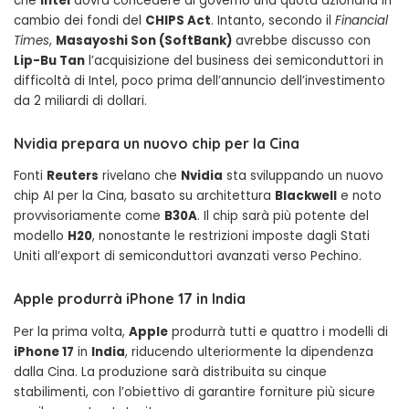
che
Intel
dovrà concedere al governo una quota azionaria in
cambio dei fondi del
CHIPS Act
. Intanto, secondo il
Financial
Times
,
Masayoshi Son (SoftBank)
avrebbe discusso con
Lip-Bu Tan
l’acquisizione del business dei semiconduttori in
difficoltà di Intel, poco prima dell’annuncio dell’investimento
da 2 miliardi di dollari.
Nvidia prepara un nuovo chip per la Cina
Fonti
Reuters
rivelano che
Nvidia
sta sviluppando un nuovo
chip AI per la Cina, basato su architettura
Blackwell
e noto
provvisoriamente come
B30A
. Il chip sarà più potente del
modello
H20
, nonostante le restrizioni imposte dagli Stati
Uniti all’export di semiconduttori avanzati verso Pechino.
Apple produrrà iPhone 17 in India
Per la prima volta,
Apple
produrrà tutti e quattro i modelli di
iPhone 17
in
India
, riducendo ulteriormente la dipendenza
dalla Cina. La produzione sarà distribuita su cinque
stabilimenti, con l’obiettivo di garantire forniture più sicure