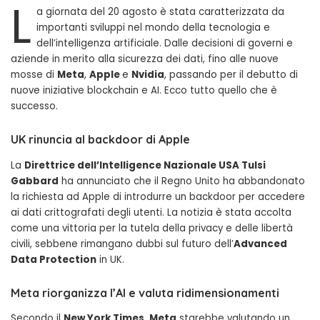
L
a giornata del 20 agosto è stata caratterizzata da
importanti sviluppi nel mondo della tecnologia e
dell’intelligenza artificiale. Dalle decisioni di governi e
aziende in merito alla sicurezza dei dati, fino alle nuove
mosse di
Meta
,
Apple
e
Nvidia
, passando per il debutto di
nuove iniziative blockchain e AI. Ecco tutto quello che è
successo.
UK rinuncia al backdoor di Apple
La
Direttrice dell’Intelligence Nazionale USA Tulsi
Gabbard
ha annunciato che il Regno Unito ha abbandonato
la richiesta ad Apple di introdurre un backdoor per accedere
ai dati crittografati degli utenti. La notizia è stata accolta
come una vittoria per la tutela della privacy e delle libertà
civili, sebbene rimangano dubbi sul futuro dell’
Advanced
Data Protection
in UK.
Meta riorganizza l’AI e valuta ridimensionamenti
Secondo il
New York Times
,
Meta
starebbe valutando un