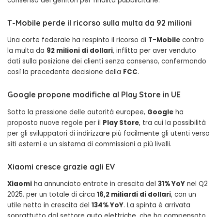
consenso dei genitori per finalità pubblicitarie.
T-Mobile perde il ricorso sulla multa da 92 milioni
Una corte federale ha respinto il ricorso di
T-Mobile
contro
la multa da
92 milioni di dollari
, inflitta per aver venduto
dati sulla posizione dei clienti senza consenso, confermando
così la precedente decisione della
FCC
.
Google propone modifiche al Play Store in UE
Sotto la pressione delle autorità europee,
Google
ha
proposto nuove regole per il
Play Store
, tra cui la possibilità
per gli sviluppatori di indirizzare più facilmente gli utenti verso
siti esterni e un sistema di commissioni a più livelli.
Xiaomi cresce grazie agli EV
Xiaomi
ha annunciato entrate in crescita del
31% YoY
nel Q2
2025, per un totale di circa
16,2 miliardi di dollari
, con un
utile netto in crescita del
134% YoY
. La spinta è arrivata
soprattutto dal settore auto elettriche, che ha compensato