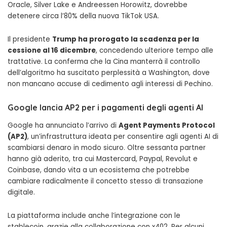
Oracle, Silver Lake e Andreessen Horowitz, dovrebbe
detenere circa l’80% della nuova TikTok USA.
Il presidente
Trump ha prorogato la scadenza per la
cessione al 16 dicembre
, concedendo ulteriore tempo alle
trattative. La conferma che la Cina manterrà il controllo
dell’algoritmo ha suscitato perplessità a Washington, dove
non mancano accuse di cedimento agli interessi di Pechino.
Google lancia AP2 per i pagamenti degli agenti AI
Google ha annunciato l’arrivo di
Agent Payments Protocol
(AP2)
, un’infrastruttura ideata per consentire agli agenti AI di
scambiarsi denaro in modo sicuro. Oltre sessanta partner
hanno già aderito, tra cui Mastercard, Paypal, Revolut e
Coinbase, dando vita a un ecosistema che potrebbe
cambiare radicalmente il concetto stesso di transazione
digitale.
La piattaforma include anche l’integrazione con le
stablecoin, grazie alla collaborazione con x402. Per alcuni