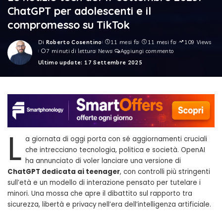
ChatGPT per adolescenti e il
compromesso su TikTok
Di
Roberto Cosentino
11 mesi fa
11 mesi fa
109 Views
Posted
7 minuti di lettura
News
Aggiungi commento
by
Ultimo update: 17 Settembre 2025
L
a giornata di oggi porta con sé aggiornamenti cruciali
che intrecciano tecnologia, politica e società. OpenAI
ha annunciato di voler lanciare una versione di
ChatGPT dedicata ai teenager
, con controlli più stringenti
sull’età e un modello di interazione pensato per tutelare i
minori. Una mossa che apre il dibattito sul rapporto tra
sicurezza, libertà e privacy nell’era dell’intelligenza artificiale.