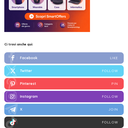
Ci trovi anche qui:
Facebook
LIKE
Twitter
FOLLOW
Pinterest
PIN
Instagram
FOLLOW
X
JOIN
FOLLOW