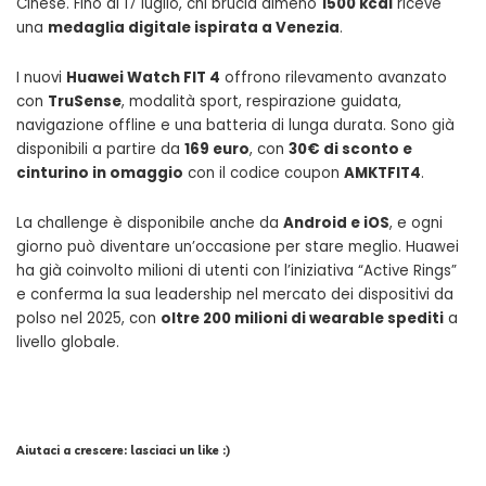
Cinese. Fino al 17 luglio, chi brucia almeno
1500 kcal
riceve
una
medaglia digitale ispirata a Venezia
.
I nuovi
Huawei Watch FIT 4
offrono rilevamento avanzato
con
TruSense
, modalità sport, respirazione guidata,
navigazione offline e una batteria di lunga durata. Sono già
disponibili a partire da
169 euro
, con
30€ di sconto e
cinturino in omaggio
con il codice coupon
AMKTFIT4
.
La challenge è disponibile anche da
Android e iOS
, e ogni
giorno può diventare un’occasione per stare meglio. Huawei
ha già coinvolto milioni di utenti con l’iniziativa “Active Rings”
e conferma la sua leadership nel mercato dei dispositivi da
polso nel 2025, con
oltre 200 milioni di wearable spediti
a
livello globale.
Aiutaci a crescere: lasciaci un like :)