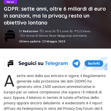
News
GDPR: sette anni, oltre 6 miliardi di euro
in sanzioni, ma la privacy resta un
obiettivo lontano
Di
Redazione
1 anno fa
1 anno fa
110 Views
Posted
3 minuti di lettura
News
Aggiungi commento
by
Ultimo update: 23 Maggio 2025
A
sette anni dalla sua entrata in vigore, il Regolamento
generale sulla protezione dei dati (GDPR) ha
generato oltre 2.500 sanzioni amministrative in
Europa per un valore complessivo che supera i 6 miliardi di
euro. Eppure, il bilancio in termini di tutela effettiva della
privacy appare ancora deludente. A evidenziarlo è il report
diffuso da Federprivacy in vista del Privacy Day Forum del 6