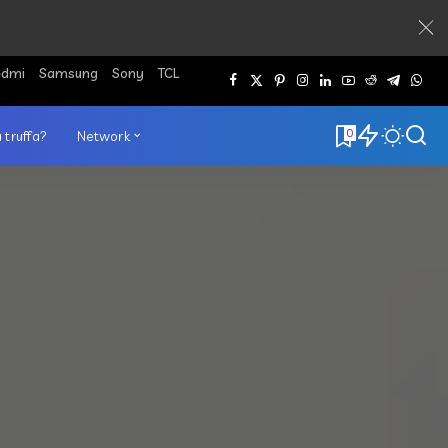
edmi
Samsung
Sony
TCL
0
 truffa?
Network