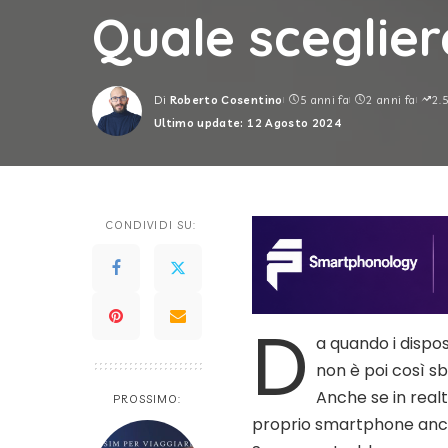
Quale sceglier
Di
Roberto Cosentino
5 anni fa
2 anni fa
2.
Posted
Ultimo update: 12 Agosto 2024
by
CONDIVIDI SU:
D
a quando i dispos
non è poi così s
Anche se in realt
PROSSIMO:
proprio smartphone anche