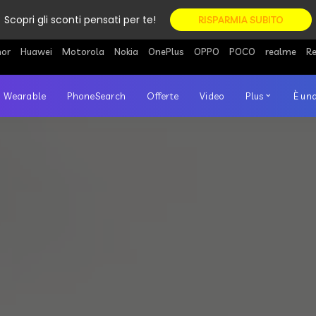
Scopri gli sconti pensati per te!
RISPARMIA SUBITO
or
Huawei
Motorola
Nokia
OnePlus
OPPO
POCO
realme
R
Wearable
PhoneSearch
Offerte
Video
Plus
È una