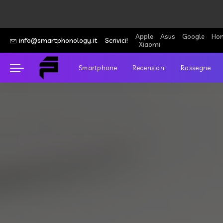
Apple
Asus
Google
Hon
info@smartphonology.it
Scrivici!
Xiaomi
Smartphone
Recensioni
Rassegne