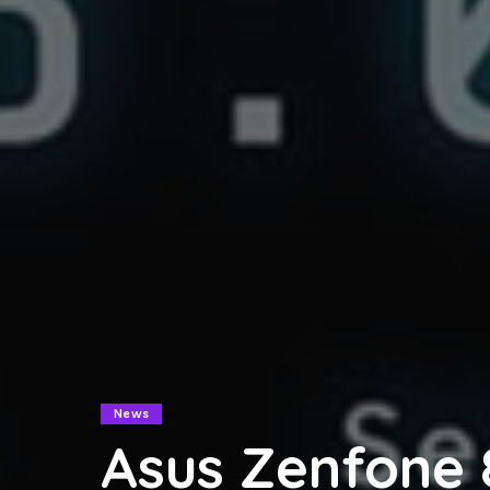
News
Asus Zenfone 8