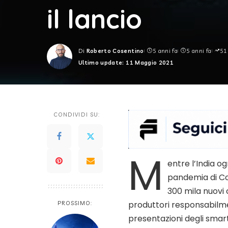
il lancio
Di
Roberto Cosentino
5 anni fa
5 anni fa
51
Posted
Ultimo update: 11 Maggio 2021
by
CONDIVIDI SU:
M
entre l’India og
pandemia di Co
300 mila nuovi c
produttori responsabilme
PROSSIMO:
presentazioni degli smar