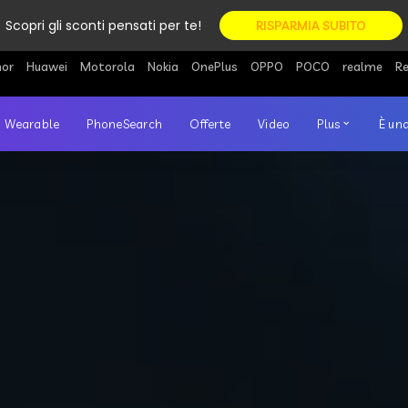
Scopri gli sconti pensati per te!
RISPARMIA SUBITO
or
Huawei
Motorola
Nokia
OnePlus
OPPO
POCO
realme
R
Wearable
PhoneSearch
Offerte
Video
Plus
È una