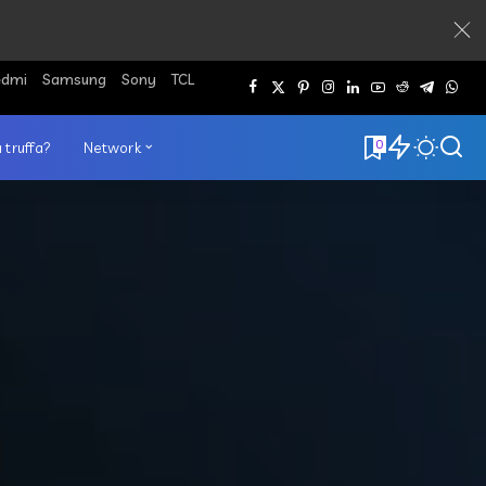
edmi
Samsung
Sony
TCL
0
 truffa?
Network