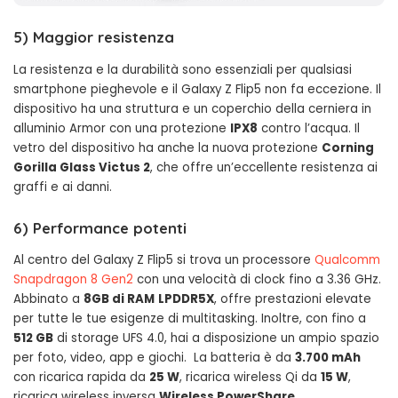
5)
Maggior resistenza
La resistenza e la durabilità sono essenziali per qualsiasi
smartphone pieghevole e il Galaxy Z Flip5 non fa eccezione. Il
dispositivo ha una struttura e un coperchio della cerniera in
alluminio Armor con una protezione
IPX8
contro l’acqua. Il
vetro del dispositivo ha anche la nuova protezione
Corning
Gorilla Glass Victus 2
, che offre un’eccellente resistenza ai
graffi e ai danni.
6) Performance potenti
Al centro del Galaxy Z Flip5 si trova un processore
Qualcomm
Snapdragon 8 Gen2
con una velocità di clock fino a 3.36 GHz.
Abbinato a
8GB di RAM
LPDDR5X
, offre prestazioni elevate
per tutte le tue esigenze di multitasking. Inoltre, con fino a
512 GB
di storage UFS 4.0, hai a disposizione un ampio spazio
per foto, video, app e giochi. La batteria è da
3.700 mAh
con ricarica rapida da
25 W
, ricarica wireless Qi da
15 W
,
ricarica wireless inversa
Wireless PowerShare
.