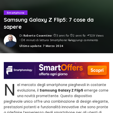
Smartphone
Samsung Galaxy Z Flip5: 7 cose da
sapere
Di
Roberto Cosentino
3 anni fa
2 anni fa
329 Views
Posted
6 minuti di lettura
Smartphone
Aggiungi commento
by
Ultimo update: 7 Marzo 2024
N
el mercato degli smartphone pieghevoli in costante
evoluzione, il
Samsung Galaxy Z Flip5
emerge come
una novità promettente. Questo dispositivo
pieghevole unico offre una combinazione di design elegante,
prestazioni potenti e funzionalità innovative che sono pronte
a ridefinire l’esperienza degli smartphone per gli utenti di