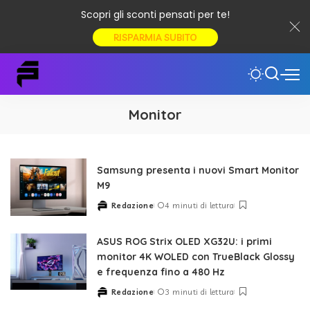
Scopri gli sconti pensati per te!
RISPARMIA SUBITO
Monitor
Samsung presenta i nuovi Smart Monitor
M9
Redazione
4 minuti di lettura
Posted
by
ASUS ROG Strix OLED XG32U: i primi
monitor 4K WOLED con TrueBlack Glossy
e frequenza fino a 480 Hz
Redazione
3 minuti di lettura
Posted
by