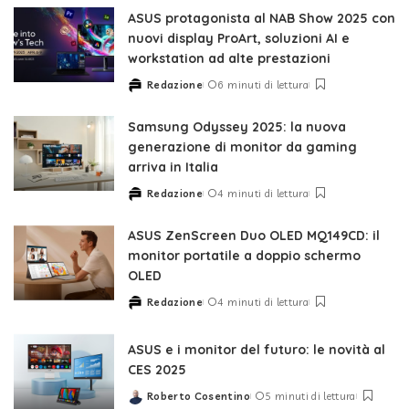
ASUS protagonista al NAB Show 2025 con
nuovi display ProArt, soluzioni AI e
workstation ad alte prestazioni
Redazione
6 minuti di lettura
Posted
by
Samsung Odyssey 2025: la nuova
generazione di monitor da gaming
arriva in Italia
Redazione
4 minuti di lettura
Posted
by
ASUS ZenScreen Duo OLED MQ149CD: il
monitor portatile a doppio schermo
OLED
Redazione
4 minuti di lettura
Posted
by
ASUS e i monitor del futuro: le novità al
CES 2025
Roberto Cosentino
5 minuti di lettura
Posted