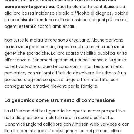
stima che circa l’80% delle malattie rare abbia una
componente genetica
. Questo elemento contribuisce sia
alla loro bassa incidenza sia alla difficoltà di diagnosi, poiché
i meccanismi dipendono dall’espressione dei geni più che da
agenti esterni o fattori ambientali.
Non tutte le malattie rare sono ereditarie. Alcune derivano
da infezioni poco comuni, risposte autoimmuni o mutazioni
genetiche sporadiche. La loro scarsa visibilità pubblica, unita
all’assenza di fenomeni epidemici, riduce il senso di urgenza
collettivo. Molte di queste condizioni si manifestano in età
pediatrica, con sintomi difficili da descrivere. Il risultato è un
percorso diagnostico spesso lungo e frammentato, con
conseguenze emotive rilevanti per le famiglie.
La genomica come strumento di comprensione
La diffusione dei test genetici ha aperto nuove prospettive
nella diagnosi delle malattie rare. In questo contesto,
Genomics England collabora con Amazon Web Services e con
Illumina per integrare l’analisi genomica nei percorsi clinici.