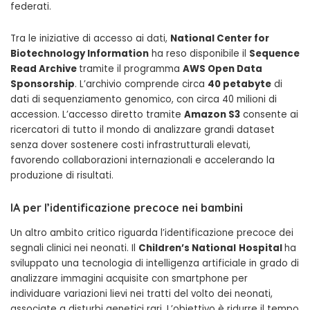
federati.
Tra le iniziative di accesso ai dati,
National Center for
Biotechnology Information
ha reso disponibile il
Sequence
Read Archive
tramite il programma
AWS Open Data
Sponsorship
. L’archivio comprende circa
40 petabyte
di
dati di sequenziamento genomico, con circa 40 milioni di
accession. L’accesso diretto tramite
Amazon S3
consente ai
ricercatori di tutto il mondo di analizzare grandi dataset
senza dover sostenere costi infrastrutturali elevati,
favorendo collaborazioni internazionali e accelerando la
produzione di risultati.
IA per l’identificazione precoce nei bambini
Un altro ambito critico riguarda l’identificazione precoce dei
segnali clinici nei neonati. Il
Children’s National
Hospital
ha
sviluppato una tecnologia di intelligenza artificiale in grado di
analizzare immagini acquisite con smartphone per
individuare variazioni lievi nei tratti del volto dei neonati,
associate a disturbi genetici rari. L’obiettivo è ridurre il tempo