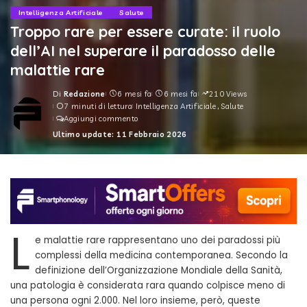
Intelligenza Artificiale
Salute
Troppo rare per essere curate: il ruolo
dell’AI nel superare il paradosso delle
malattie rare
Di
Redazione
6 mesi fa
6 mesi fa
210 Views
Posted
7 minuti di lettura
Intelligenza Artificiale
Salute
by
Aggiungi commento
Ultimo update: 11 Febbraio 2026
L
e malattie rare rappresentano uno dei paradossi più
complessi della medicina contemporanea. Secondo la
definizione dell’Organizzazione Mondiale della Sanità,
una patologia è considerata rara quando colpisce meno di
una persona ogni 2.000. Nel loro insieme, però, queste