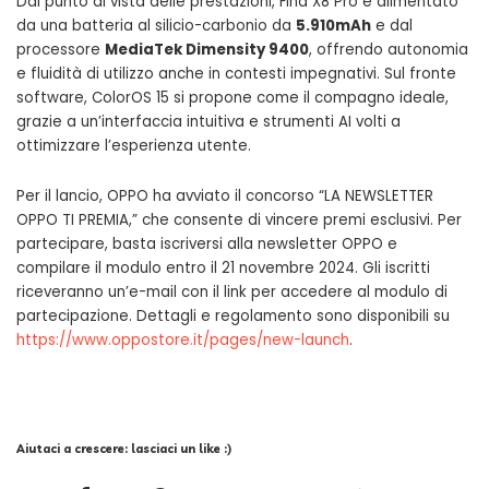
Dal punto di vista delle prestazioni, Find X8 Pro è alimentato
da una batteria al silicio-carbonio da
5.910mAh
e dal
processore
MediaTek Dimensity 9400
, offrendo autonomia
e fluidità di utilizzo anche in contesti impegnativi. Sul fronte
software, ColorOS 15 si propone come il compagno ideale,
grazie a un’interfaccia intuitiva e strumenti AI volti a
ottimizzare l’esperienza utente.
Per il lancio, OPPO ha avviato il concorso “LA NEWSLETTER
OPPO TI PREMIA,” che consente di vincere premi esclusivi. Per
partecipare, basta iscriversi alla newsletter OPPO e
compilare il modulo entro il 21 novembre 2024. Gli iscritti
riceveranno un’e-mail con il link per accedere al modulo di
partecipazione. Dettagli e regolamento sono disponibili su
https://www.oppostore.it/pages/new-launch
.
Aiutaci a crescere: lasciaci un like :)