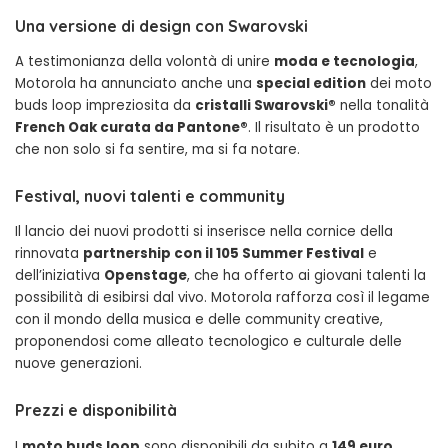
Una versione di design con Swarovski
A testimonianza della volontà di unire
moda e tecnologia
,
Motorola ha annunciato anche una
special edition
dei moto
buds loop impreziosita da
cristalli Swarovski®
nella tonalità
French Oak curata da Pantone®
. Il risultato è un prodotto
che non solo si fa sentire, ma si fa notare.
Festival, nuovi talenti e community
Il lancio dei nuovi prodotti si inserisce nella cornice della
rinnovata
partnership con il 105 Summer Festival
e
dell’iniziativa
Openstage
, che ha offerto ai giovani talenti la
possibilità di esibirsi dal vivo. Motorola rafforza così il legame
con il mondo della musica e delle community creative,
proponendosi come alleato tecnologico e culturale delle
nuove generazioni.
Prezzi e disponibilità
I
moto buds loop
sono disponibili da subito a
149 euro
,