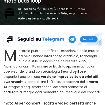
moto buds loop
Di
Redazione
1 anno fa
1 anno fa
119 Views
Posted
3 minuti di lettura
Indossabili
Aggiungi commento
by
Ultimo update: 4 Luglio 2025
M
otorola punta a ridefinire l’esperienza della musica
dal vivo unendo intelligenza artificiale, tecnologia
audio e stile. In occasione dell’estate 2025,
l’azienda lancia in Italia i
moto buds loop
, primi auricolari
open-ear del brand con tecnologia
Sound by Bose
,
disponibili anche in una
versione impreziosita da cristalli
Swarovski®
. A completare l’offerta, la potenza della
moto
AI
integrata negli smartphone Motorola promette di
catturare al meglio ogni momento dei festival e dei concerti.
moto AI per concerti: scatti e video perfetti anche