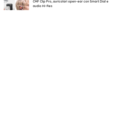
CMF Clip Pro, auricolari open-ear con Smart Dial e
audio Hi-Res
4 minuti di lettura
Apple rimuove Telegram dall’App Store per
contenuti CSAM
4 minuti di lettura
DJI Osmo Pocket 4P, doppia fotocamera e video
fino a 4K/240 fps
8 minuti di lettura