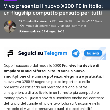
Vivo presenta il nuovo X200 FE in Italia:
un flagship compatto pensato per tutti
Di
Claudia Pezzimenti
1 anno fa
1 anno fa
126 Views
Posted
5 minuti di lettura
News
Aggiungi commento
by
Ultimo update: 27 Giugno 2025
Dopo il successo del modello X200 Pro,
vivo ha deciso di
ampliare la sua offerta in Italia con un nuovo
smartphone che unisce potenza, eleganza e praticità
. Il
nuovo vivo X200 FE segna un passo importante nella
presenza dell’azienda nel mercato italiano e offre
un’esperienza di alto livello in un formato più compatto e
maneggevole. Questa novità si inserisce anche nel contesto
del lancio del canale ufficiale vivo Italia su Amazon e nella
strategia di vivo di promuovere qualità e sostenibilità.