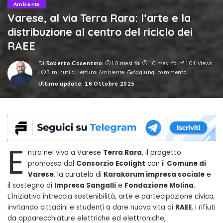
Ambiente
Varese, al via Terra Rara: l’arte e la
distribuzione al centro del riciclo dei
RAEE
Di
Roberto Cosentino
10 mesi fa
10 mesi fa
104 Views
Posted
3 minuti di lettura
Ambiente
Aggiungi commento
by
Ultimo update: 16 Ottobre 2025
E
ntra nel vivo a Varese
Terra Rara
, il progetto
promosso dal
Consorzio Ecolight
con il
Comune di
Varese
, la curatela di
Karakorum impresa sociale
e
il sostegno di
Impresa Sangalli
e
Fondazione Molina
.
L’iniziativa intreccia sostenibilità, arte e partecipazione civica,
invitando cittadini e studenti a dare nuova vita ai
RAEE
, i rifiuti
da apparecchiature elettriche ed elettroniche,