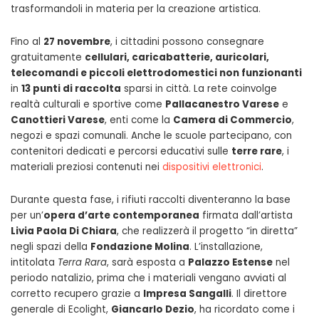
trasformandoli in materia per la creazione artistica.
Fino al
27 novembre
, i cittadini possono consegnare
gratuitamente
cellulari, caricabatterie, auricolari,
telecomandi e piccoli elettrodomestici non funzionanti
in
13 punti di raccolta
sparsi in città. La rete coinvolge
realtà culturali e sportive come
Pallacanestro Varese
e
Canottieri Varese
, enti come la
Camera di Commercio
,
negozi e spazi comunali. Anche le scuole partecipano, con
contenitori dedicati e percorsi educativi sulle
terre rare
, i
materiali preziosi contenuti nei
dispositivi elettronici
.
Durante questa fase, i rifiuti raccolti diventeranno la base
per un’
opera d’arte contemporanea
firmata dall’artista
Livia Paola Di Chiara
, che realizzerà il progetto “in diretta”
negli spazi della
Fondazione Molina
. L’installazione,
intitolata
Terra Rara
, sarà esposta a
Palazzo Estense
nel
periodo natalizio, prima che i materiali vengano avviati al
corretto recupero grazie a
Impresa Sangalli
. Il direttore
generale di Ecolight,
Giancarlo Dezio
, ha ricordato come i