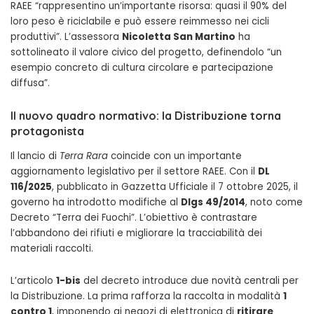
RAEE “rappresentino un’importante risorsa: quasi il 90% del
loro peso è riciclabile e può essere reimmesso nei cicli
produttivi”. L’assessora
Nicoletta San Martino
ha
sottolineato il valore civico del progetto, definendolo “un
esempio concreto di cultura circolare e partecipazione
diffusa”.
Il nuovo quadro normativo: la Distribuzione torna
protagonista
Il lancio di
Terra Rara
coincide con un importante
aggiornamento legislativo per il settore RAEE. Con il
DL
116/2025
, pubblicato in Gazzetta Ufficiale il 7 ottobre 2025, il
governo ha introdotto modifiche al
Dlgs 49/2014
, noto come
Decreto “Terra dei Fuochi”. L’obiettivo è contrastare
l’abbandono dei rifiuti e migliorare la tracciabilità dei
materiali raccolti.
L’articolo
1-bis
del decreto introduce due novità centrali per
la Distribuzione. La prima rafforza la raccolta in modalità
1
contro 1
, imponendo ai negozi di elettronica di
ritirare