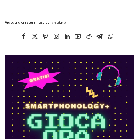
Aiutaci a crescere: lasciaci un like :)