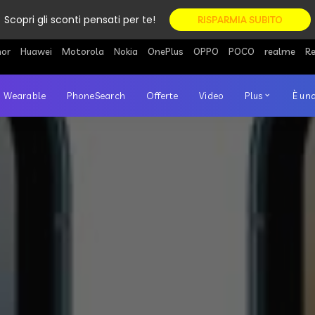
Scopri gli sconti pensati per te!
RISPARMIA SUBITO
or
Huawei
Motorola
Nokia
OnePlus
OPPO
POCO
realme
R
Wearable
PhoneSearch
Offerte
Video
Plus
È una