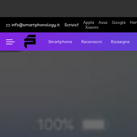
Apple
Asus
Google
Hon
info@smartphonology.it
Scrivici!
Xiaomi
Smartphone
Recensioni
Rassegne