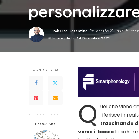
personalizzare 
Di
Roberto Cosentino
5 anni fa
5 anni fa
2.
Posted
Ultimo update: 14 Dicembre 2021
by
CONDIVIDI SU:
Q
uel che viene de
riferisce in rea
trascinando da
PROSSIMO:
verso il basso
la scherma