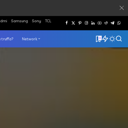
edmi
Samsung
Sony
TCL
0
 truffa?
Network