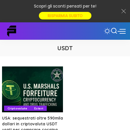
Scopri gli sconti pensati per te!
RISPARMIA SUBITO
USDT
Criptovalute
Esteri
USA: sequestrati oltre 590mila
dollari in criptovaluta USDT
usati per comprare cocaina