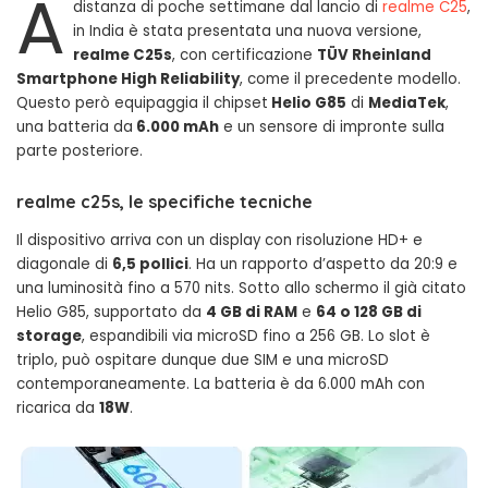
A
distanza di poche settimane dal lancio di
realme C25
,
in India è stata presentata una nuova versione,
realme C25s
, con certificazione
TÜV Rheinland
Smartphone High Reliability
, come il precedente modello.
Questo però equipaggia il chipset
Helio G85
di
MediaTek
,
una batteria da
6.000 mAh
e un sensore di impronte sulla
parte posteriore.
realme c25s, le specifiche tecniche
Il dispositivo arriva con un display con risoluzione HD+ e
diagonale di
6,5 pollici
. Ha un rapporto d’aspetto da 20:9 e
una luminosità fino a 570 nits. Sotto allo schermo il già citato
Helio G85, supportato da
4 GB di RAM
e
64 o 128 GB di
storage
, espandibili via microSD fino a 256 GB. Lo slot è
triplo, può ospitare dunque due SIM e una microSD
contemporaneamente. La batteria è da 6.000 mAh con
ricarica da
18W
.