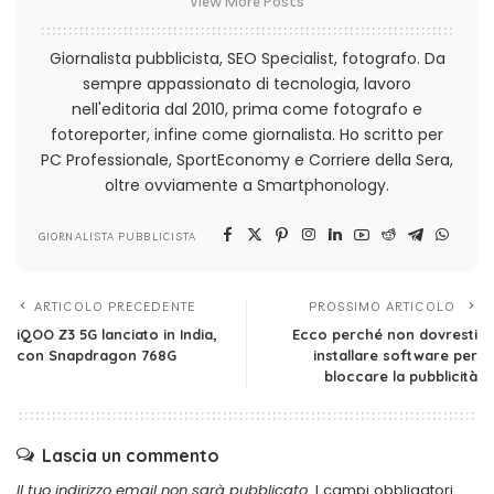
View More Posts
Giornalista pubblicista, SEO Specialist, fotografo. Da
sempre appassionato di tecnologia, lavoro
nell'editoria dal 2010, prima come fotografo e
fotoreporter, infine come giornalista. Ho scritto per
PC Professionale, SportEconomy e Corriere della Sera,
oltre ovviamente a Smartphonology.
GIORNALISTA PUBBLICISTA
ARTICOLO PRECEDENTE
PROSSIMO ARTICOLO
iQOO Z3 5G lanciato in India,
Ecco perché non dovresti
con Snapdragon 768G
installare software per
bloccare la pubblicità
Lascia un commento
Il tuo indirizzo email non sarà pubblicato.
I campi obbligatori