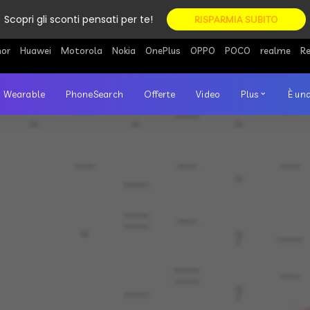
Scopri gli sconti pensati per te!
RISPARMIA SUBITO
or
Huawei
Motorola
Nokia
OnePlus
OPPO
POCO
realme
R
Wearable
PhoneSearch
Offerte
Video
Plus
È una