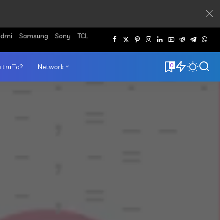
edmi
Samsung
Sony
TCL
0
 truffa?
Network