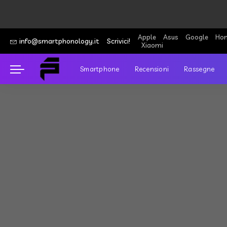
Apple
Asus
Google
Hon
info@smartphonology.it
Scrivici!
Xiaomi
Smartphone
Recensioni
Rassegne