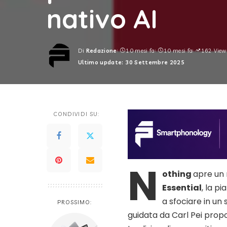
nativo AI
Di
Redazione
10 mesi fa
10 mesi fa
162 View
Posted
Ultimo update: 30 Settembre 2025
by
CONDIVIDI SU:
N
othing
apre un 
Essential
, la p
a sfociare in un
PROSSIMO:
guidata da Carl Pei prop