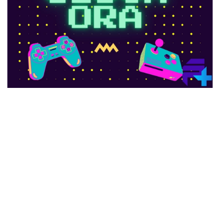
Ci trovi anche qui:
Facebook
LIKE
Twitter
FOLLOW
Pinterest
PIN
Instagram
FOLLOW