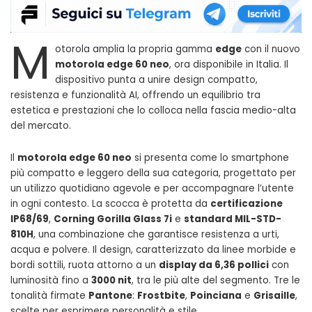
M
otorola amplia la propria gamma
edge
con il nuovo
motorola edge 60 neo
, ora disponibile in Italia. Il
dispositivo punta a unire design compatto,
resistenza e funzionalità AI, offrendo un equilibrio tra
estetica e prestazioni che lo colloca nella fascia medio-alta
del mercato.
Il
motorola edge 60 neo
si presenta come lo smartphone
più compatto e leggero della sua categoria, progettato per
un utilizzo quotidiano agevole e per accompagnare l’utente
in ogni contesto. La scocca è protetta da
certificazione
IP68/69
,
Corning Gorilla Glass 7i
e
standard MIL-STD-
810H
, una combinazione che garantisce resistenza a urti,
acqua e polvere. Il design, caratterizzato da linee morbide e
bordi sottili, ruota attorno a un
display da 6,36 pollici
con
luminosità fino a
3000 nit
, tra le più alte del segmento. Tre le
tonalità firmate
Pantone
:
Frostbite
,
Poinciana
e
Grisaille
,
scelte per esprimere personalità e stile.