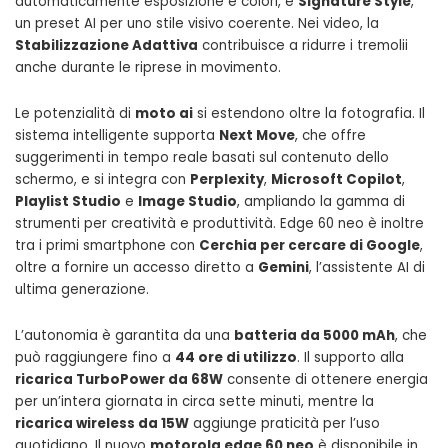
automaticamente esposizione e colori, e
Signature Style
,
un preset AI per uno stile visivo coerente. Nei video, la
Stabilizzazione Adattiva
contribuisce a ridurre i tremolii
anche durante le riprese in movimento.
Le potenzialità di
moto ai
si estendono oltre la fotografia. Il
sistema intelligente supporta
Next Move
, che offre
suggerimenti in tempo reale basati sul contenuto dello
schermo, e si integra con
Perplexity
,
Microsoft Copilot
,
Playlist Studio
e
Image Studio
, ampliando la gamma di
strumenti per creatività e produttività. Edge 60 neo è inoltre
tra i primi smartphone con
Cerchia per cercare di Google
,
oltre a fornire un accesso diretto a
Gemini
, l’assistente AI di
ultima generazione.
L’autonomia è garantita da una
batteria da 5000 mAh
, che
può raggiungere fino a
44 ore di utilizzo
. Il supporto alla
ricarica TurboPower da 68W
consente di ottenere energia
per un’intera giornata in circa sette minuti, mentre la
ricarica wireless da 15W
aggiunge praticità per l’uso
quotidiano. Il nuovo
motorola edge 60 neo
è disponibile in