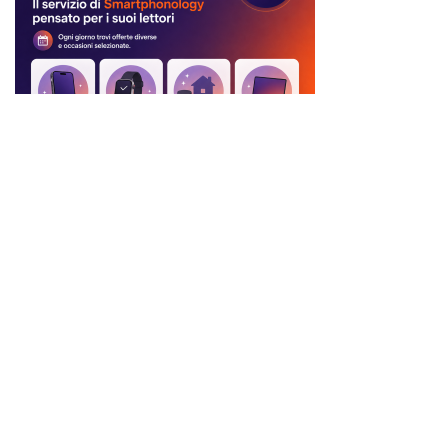
Ci trovi anche qui:
Facebook
LIKE
Twitter
FOLLOW
Pinterest
PIN
Instagram
FOLLOW