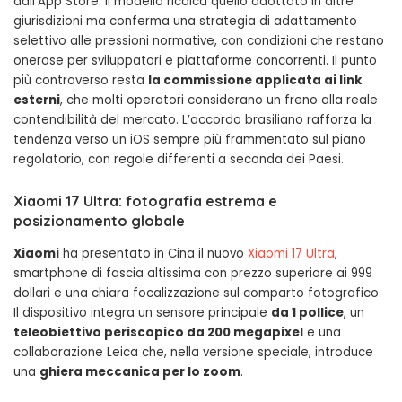
dall’App Store. Il modello ricalca quello adottato in altre
giurisdizioni ma conferma una strategia di adattamento
selettivo alle pressioni normative, con condizioni che restano
onerose per sviluppatori e piattaforme concorrenti. Il punto
più controverso resta
la commissione applicata ai link
esterni
, che molti operatori considerano un freno alla reale
contendibilità del mercato. L’accordo brasiliano rafforza la
tendenza verso un iOS sempre più frammentato sul piano
regolatorio, con regole differenti a seconda dei Paesi.
Xiaomi 17 Ultra: fotografia estrema e
posizionamento globale
Xiaomi
ha presentato in Cina il nuovo
Xiaomi 17 Ultra
,
smartphone di fascia altissima con prezzo superiore ai 999
dollari e una chiara focalizzazione sul comparto fotografico.
Il dispositivo integra un sensore principale
da 1 pollice
, un
teleobiettivo periscopico da 200 megapixel
e una
collaborazione Leica che, nella versione speciale, introduce
una
ghiera meccanica per lo zoom
.