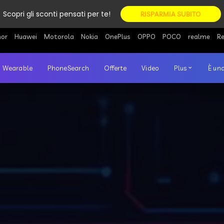
Scopri gli sconti pensati per te!
RISPARMIA SUBITO
or
Huawei
Motorola
Nokia
OnePlus
OPPO
POCO
realme
R
Wearable
PhoneSearch
Offerte
Video
Plus
È una