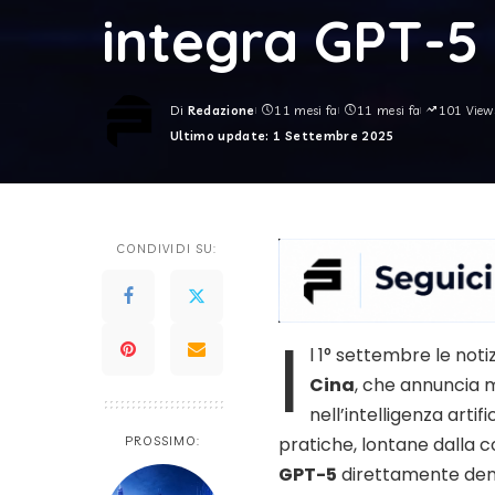
integra GPT-5
Di
Redazione
11 mesi fa
11 mesi fa
101 View
Posted
Ultimo update: 1 Settembre 2025
by
CONDIVIDI SU:
I
l 1° settembre le noti
Cina
, che annuncia 
nell’intelligenza artif
pratiche, lontane dalla c
PROSSIMO:
GPT-5
direttamente den