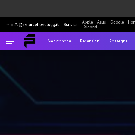
Apple
Asus
Google
Hon
info@smartphonology.it
Scrivici!
Xiaomi
Smartphone
Recensioni
Rassegne