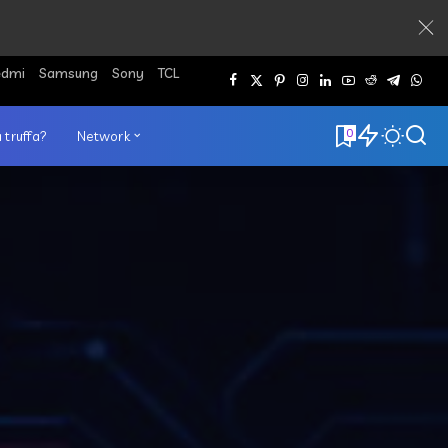
edmi
Samsung
Sony
TCL
0
 truffa?
Network