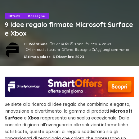
Offerte
Rassegne
9 Idee regalo firmate Microsoft Surface
e Xbox
Di
Redazione
3 anni fa
3 anni fa
304 Views
Posted
4 minuti di lettura
Offerte
Rassegne
Aggiungi commento
by
Ultimo update: 6 Dicembre 2023
Se siete alla ricerca di idee regalo che combinino eleganza,
innovazione e divertimento, la gamma di prodotti
Microsoft
Surface
e
Xbox
rappresenta una scelta eccezionale. Dalle
console di gioco all’avanguardia alle soluzioni informatiche
sofisticate, queste opzioni di regalo soddisfano sia gli
appassionati di tecnologia che coloro che apprezzano un