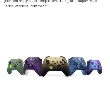
[content-egg-block template=offers_list groups=”Xbox
Series Wireless Controller”]