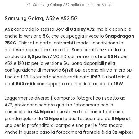
Samsung Galaxy A52 nella colorazione Violet.
Samsung Galaxy A52 e A52 5G
A52
condivide lo stesso SoC di
Galaxy A72
, ma è disponibile
anche la versione
5G
, che equipaggia invece lo
Snapdragon
750G
. Chipset a parte, entrambi i modelli condividono le
medesime specifiche tecniche. Sono caratterizzati da un
display da
6,5 pollici
AMOLED con refresh rate a
90 Hz
per
A52 e 120 Hz per la versione 5G. Sono disponibili nella
configurazione di memoria
6/128 GB
, espandibili via micro SD
fino ad 1 TB. Lo smartphone è certificato
IP67
. La batteria è
da
4.500 mAh
con supporto alla ricarica rapida da
25W
.
Leggermente diverso il comparto fotografico rispetto ad
A72, prevedono sempre quattro fotocamere con la
principale da
64 Mpixel
, questa volta affiancata da una
grandangolare da
12 Mpixel
e due fotocamere da
5 Mpixel
,
una per la profondità di campo e una per le foto macro.
Anche in questo caso la fotocamera frontale è da
32 Mpixel
.