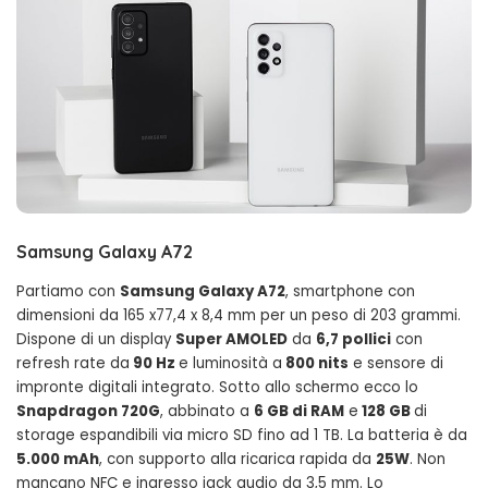
Samsung Galaxy A72
Partiamo con
Samsung Galaxy A72
, smartphone con
dimensioni da 165 x77,4 x 8,4 mm per un peso di 203 grammi.
Dispone di un display
Super AMOLED
da
6,7 pollici
con
refresh rate da
90 Hz
e luminosità a
800 nits
e sensore di
impronte digitali integrato. Sotto allo schermo ecco lo
Snapdragon 720G
, abbinato a
6 GB di RAM
e
128 GB
di
storage espandibili via micro SD fino ad 1 TB. La batteria è da
5.000 mAh
, con supporto alla ricarica rapida da
25W
. Non
mancano NFC e ingresso jack audio da 3,5 mm. Lo