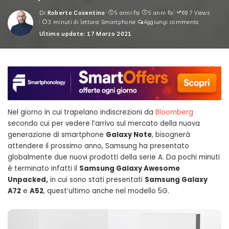
Di
Roberto Cosentino
5 anni fa
5 anni fa
697 Views
Posted
3 minuti di lettura
Smartphone
Aggiungi commento
by
Ultimo update: 17 Marzo 2021
Nel giorno in cui trapelano indiscrezioni da
Bloomberg
secondo cui per vedere l’arrivo sul mercato della nuova
generazione di smartphone
Galaxy Note
, bisognerà
attendere il prossimo anno, Samsung ha presentato
globalmente due nuovi prodotti della serie A. Da pochi minuti
è terminato infatti il
Samsung Galaxy Awesome
Unpacked,
in cui sono stati presentati
Samsung Galaxy
A72
e
A52
, quest’ultimo anche nel modello 5G.