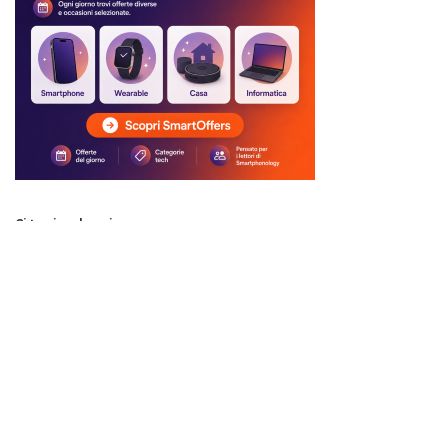
Ci trovi anche qui:
Facebook
LIKE
Twitter
FOLLOW
Pinterest
PIN
Instagram
FOLLOW