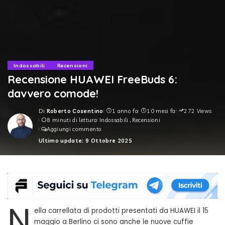
Indossabili
Recensioni
Recensione HUAWEI FreeBuds 6:
davvero comode!
Di
Roberto Cosentino
1 anno fa
10 mesi fa
272 Views
Posted
8 minuti di lettura
Indossabili
Recensioni
by
Aggiungi commento
Ultimo update: 9 Ottobre 2025
N
ella carrellata di prodotti presentati da HUAWEI il 15
maggio a Berlino ci sono anche le nuove cuffie