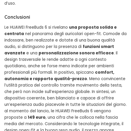
d’uso.
Conclusioni
Le HUAWEI FreeBuds 6 si rivelano
una proposta solida e
centrata
nel panorama degli auricolari open-fit. Comode da
indossare, ben realizzate e dotate di una buona qualità
audio, si distinguono per la presenza di
funzioni smart
avanzate
e una
personalizzazione sonora efficace
. Il
design trasversale le rende adatte a ogni contesto
quotidiano, anche se forse meno indicate per ambienti
professionali più formali. In positivo, spiccano
comfort,
autonomia e rapporto qualità-prezzo
. Meno convincente
l’utilità pratica del controllo tramite movimento della testa,
che però non incide sull’esperienza globale. In sintesi, un
dispositivo coerente, ben bilanciato e capace di offrire
un’esperienza audio piacevole in tutte le situazioni del giorno.
al momento del lancio, le HUAWEI FreeBuds 6 vengono
proposte a
149 euro
, una cifra che le colloca nella fascia
media del mercato. Considerando le tecnologie integrate, il
design open-fit e la buona resa audio, il prezzo appare