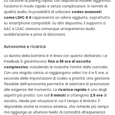
La funzione di pairing rapido con dispositivi Huawei aggiornati
funziona in modo rapido e senza complicazioni. In termini di
qualità audio, la possibilità di utilizzare
codec avanzati
come L2HC 4.0
rappresenta un valore aggiunto, soprattutto
su smartphone compatibili. Su altri dispositivi, il supporto a
AAC e LDAC assicura comunque un’esperienza audio
soddisfacente e priva di distorsioni.
Autonomia e ricarica
La durata della batteria è in linea con quanto dichiarato. Le
FreeBuds 6 garantiscono
fino a 36 ore di ascolto
complessivo
, includendo le ricariche fornite dalla custodia.
Con una singola carica, si raggiungono valori tra 4 e 6 ore, a
seconda delle impostazioni di codec e priorità. Una gestione
flessibile dell’autonomia permette di adattare le prestazioni
alle esigenze del momento. La
ricarica rapida
è uno degli
aspetti più pratici: con soli
5 minuti
si ottengono
2,5 ore
di
ascolto, ideale per situazioni in cui il tempo è limitato. È
disponibile anche la ricarica wireless, che richiede più tempo
ma aggiunge un ulteriore livello di comodità all’esperienza