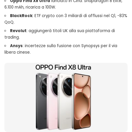
Oppo Find X8 Ultra
lanciato in Cina: Snapdragon 8 Elite,
6.100 mAh, ricarica a 100W.
BlackRock
: ETF crypto con 3 miliardi di afflussi nel Q1, -83%
QoQ.
Revolut
: aggiungerà titoli UK alla sua piattaforma di
trading.
Ansys
: incertezze sulla fusione con Synopsys per il via
libera cinese.