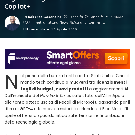
Copilot+
Di
Roberto Cosentino
1 anno fa
1 anno fa
94 Views
Posted
7 minuti di lettura
News
Aggiungi commento
by
Ultimo update: 12 Aprile 2025
N
el pieno della bufera tariffaria tra Stati Uniti e Cina, il
mondo tech continua a muoversi tra
licenziamenti,
tagli di budget, nuovi prodotti
e aggiornamenti AI.
Dall’inchiesta del
New York Times
sullo stato dell’AI in Apple
alla tanto attesa uscita di Recall di Microsoft, passando per il
ritiro di GPT-4 e le nuove tensioni tra Irlanda ed Elon Musk, l’11
aprile offre uno sguardo nitido sulle tensioni e le ambizioni
della tecnologia globale.