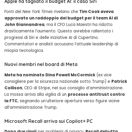
Apple ha tagliato il budget AI: il caso Siri
Fonti del
New York Times
rivelano che
Tim Cook aveva
approvato un raddoppio del budget per il team AI di
John Giannandrea
, ma il CFO Luca Maestri ha ridotto
drasticamente l’aumento. Questo avrebbe rallentato i
progressi di Siri e delle iniziative AI di Cupertino.
Commentatori e analisti accusano l’attuale leadership di
miopia tecnologica.
Nuovi membri nel board di Meta
Meta ha nominato Dina Powell McCormick
(ex vice
consigliere per la sicurezza nazionale sotto Trump) e
Patrick
Collison
, CEO di Stripe, nel suo consiglio d’amministrazione.
La mossa arriva alla vigilia di un
processo antitrust contro
la FTC
, segnando un’ulteriore apertura verso figure vicine
all’amministrazione Trump.
Microsoft Recall arriva sui Copilot+ PC
Dopo due rinvii
per problemi di privacy,
Recall debutta