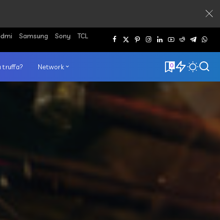
edmi
Samsung
Sony
TCL
0
 truffa?
Network