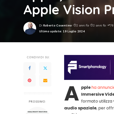
Apple Vision P
Di
Roberto Cosentino
2 anni fa
2 anni fa
76
Posted
Ultimo update: 19 Luglio 2024
by
CONDIVIDI SU:
A
pple
ha annunci
Immersive Vid
formato utilizza 
PROSSIMO:
audio spaziale
, per off