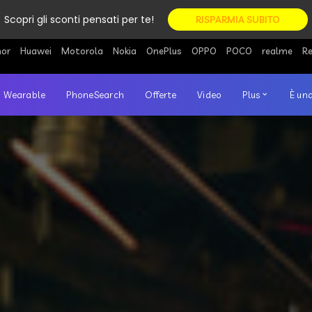
Scopri gli sconti pensati per te!
RISPARMIA SUBITO
or
Huawei
Motorola
Nokia
OnePlus
OPPO
POCO
realme
R
Wearable
PhoneSearch
Offerte
Video
Plus
È una