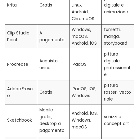
Krita
Gratis
Linux,
digitale e
Android,
animazione
ChromeOS
Windows,
fumetti,
Clip Studio
A
macOS,
manga,
Paint
pagamento
Android, iOS
storyboard
pittura
Acquisto
digitale
Procreate
iPadOS
unico
professional
e
pittura
Adobe Fresc
iPadOS, iOS,
Gratis
raster+vetto
o
Windows
riale
Mobile
Android, iOS,
gratis,
schizzi e
Sketchbook
Windows,
desktop a
concept art
macOS
pagamento