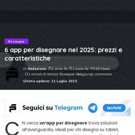
Rassegne
6 app per disegnare nel 2025: prezzi e
caratteristiche
Di
Redazione
1 anno fa
1 anno fa
538 Views
Posted
3 minuti di lettura
Rassegne
Aggiungi commento
by
Ultimo update: 21 Luglio 2025
C
hi cerca
un’app per disegnare
trova soluzioni
all’avanguardia, ideali per chi disegna su tablet,