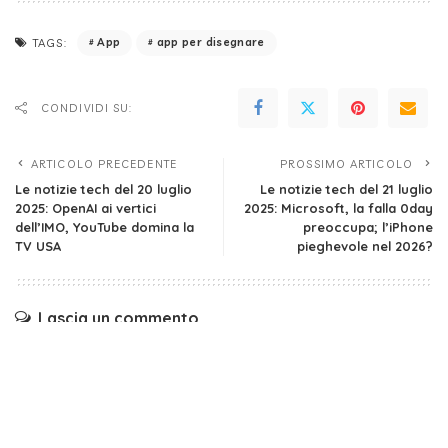
App
app per disegnare
TAGS:
CONDIVIDI SU:
ARTICOLO PRECEDENTE
PROSSIMO ARTICOLO
Le notizie tech del 20 luglio
Le notizie tech del 21 luglio
2025: OpenAI ai vertici
2025: Microsoft, la falla 0day
dell’IMO, YouTube domina la
preoccupa; l’iPhone
TV USA
pieghevole nel 2026?
Lascia un commento
Il tuo indirizzo email non sarà pubblicato.
I campi obbligatori
sono contrassegnati
*