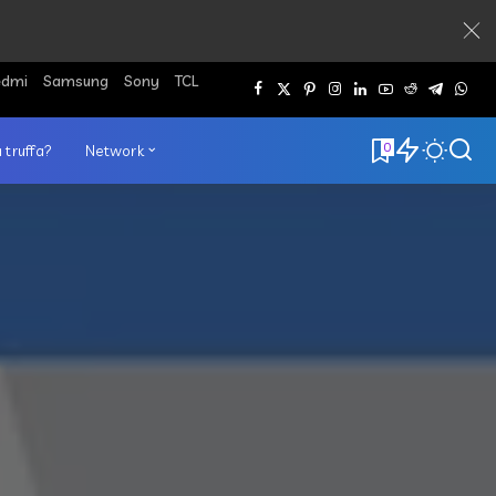
edmi
Samsung
Sony
TCL
0
 truffa?
Network