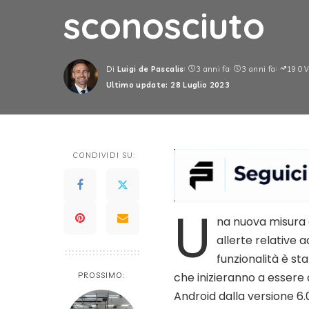
sconosciuto
Di
Luigi de Pascalis
3 anni fa
3 anni fa
190 V
Posted
Ultimo update: 28 Luglio 2023
by
CONDIVIDI SU:
U
na nuova misura d
allerte relative 
funzionalità è s
che inizieranno a essere 
PROSSIMO:
Android dalla versione 6.0