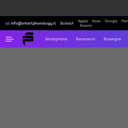
Apple
Asus
Google
Hon
info@smartphonology.it
Scrivici!
Xiaomi
Smartphone
Recensioni
Rassegne