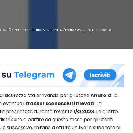
iews
5 minuti di lettura
Sicurezza
Software
Aggiungi commento
i sicurezza sta arrivando per gli utenti
Android
: le
ad eventuali
tracker sconosciuti rilevati
. La
tata presentata durante l’evento
I/O 2023
. Le allerte,
distribuite a partire da questo mese per gli utenti
 e successive, mirano a offrire un livello superiore di