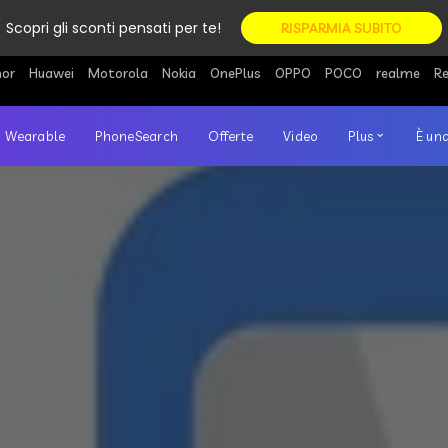
Scopri gli sconti pensati per te!
RISPARMIA SUBITO
or
Huawei
Motorola
Nokia
OnePlus
OPPO
POCO
realme
R
Wearable
PhoneSearch
Offerte
Video
Plus
È una