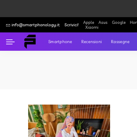
Apple
Asus
Google
Hon
info@smartphonology.it
Scrivici!
Xiaomi
Smartphone
Recensioni
Rassegne