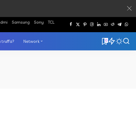
edmi
Samsung
Sony
TCL
0
 truffa?
Network