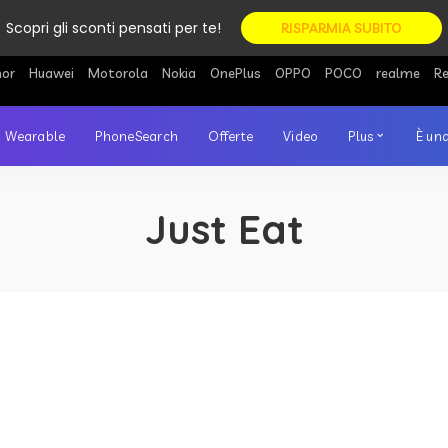
Scopri gli sconti pensati per te!
RISPARMIA SUBITO
or
Huawei
Motorola
Nokia
OnePlus
OPPO
POCO
realme
R
Wearable
PhoneSearch
Offerte
Video
Plus
È una
Just Eat