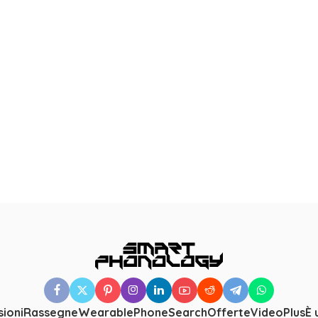
ioni
Rassegne
Wearable
PhoneSearch
Offerte
Video
Plus
È 