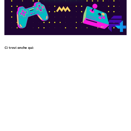
Ci trovi anche qui:
Facebook
LIKE
Twitter
FOLLOW
Pinterest
PIN
Instagram
FOLLOW
X
JOIN
FOLLOW