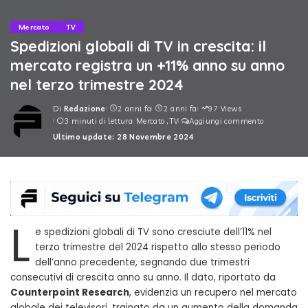
Mercato
TV
Spedizioni globali di TV in crescita: il
mercato registra un +11% anno su anno
nel terzo trimestre 2024
Di
Redazione
2 anni fa
2 anni fa
97 Views
Posted
3 minuti di lettura
Mercato
TV
Aggiungi commento
by
Ultimo update: 28 Novembre 2024
L
e spedizioni globali di TV sono cresciute dell’11% nel
terzo trimestre del 2024 rispetto allo stesso periodo
dell’anno precedente, segnando due trimestri
consecutivi di crescita anno su anno. Il dato, riportato da
Counterpoint Research
, evidenzia un recupero nel mercato
globale dei televisori, trainato da un aumento della domanda