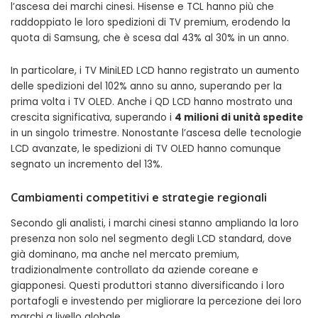
l’ascesa dei marchi cinesi. Hisense e TCL hanno più che
raddoppiato le loro spedizioni di TV premium, erodendo la
quota di Samsung, che è scesa dal 43% al 30% in un anno.
In particolare, i TV MiniLED LCD hanno registrato un aumento
delle spedizioni del 102% anno su anno, superando per la
prima volta i TV OLED. Anche i QD LCD hanno mostrato una
crescita significativa, superando i
4 milioni di unità spedite
Photo by
Photo By: Kaboompics.com
on
Pexels
in un singolo trimestre. Nonostante l’ascesa delle tecnologie
LCD avanzate, le spedizioni di TV OLED hanno comunque
segnato un incremento del 13%.
Cambiamenti competitivi e strategie regionali
Secondo gli analisti, i marchi cinesi stanno ampliando la loro
presenza non solo nel segmento degli LCD standard, dove
già dominano, ma anche nel mercato premium,
tradizionalmente controllato da aziende coreane e
giapponesi. Questi produttori stanno diversificando i loro
portafogli e investendo per migliorare la percezione dei loro
marchi a livello globale.