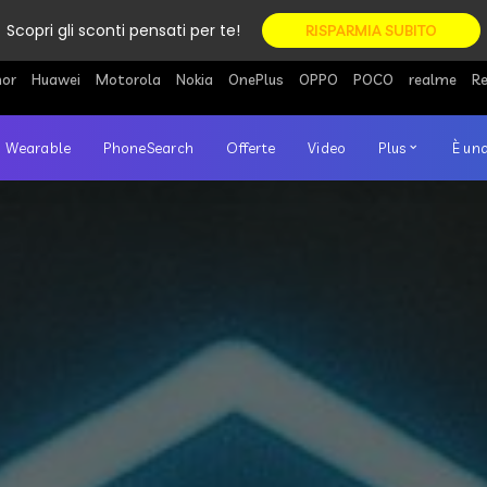
Scopri gli sconti pensati per te!
RISPARMIA SUBITO
or
Huawei
Motorola
Nokia
OnePlus
OPPO
POCO
realme
R
Wearable
PhoneSearch
Offerte
Video
Plus
È una