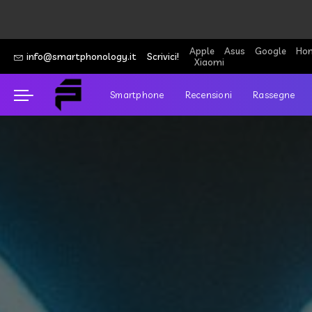
Apple
Asus
Google
Hon
info@smartphonology.it
Scrivici!
Xiaomi
Smartphone
Recensioni
Rassegne