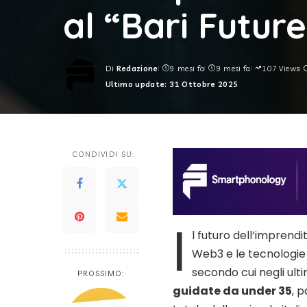
al “Bari Future
Di
Redazione
9 mesi fa
9 mesi fa
107 Views
Posted
Ultimo update: 31 Ottobre 2025
by
CONDIVIDI SU:
I
l futuro dell’imprendi
Web3 e le tecnologie 
secondo cui negli ult
PROSSIMO:
guidate da under 35
, 