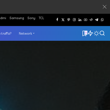
edmi
Samsung
Sony
TCL
0
 truffa?
Network