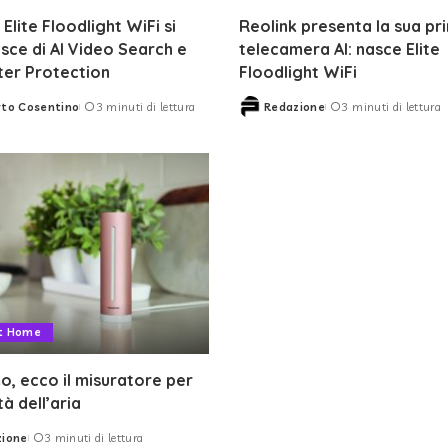
Elite Floodlight WiFi si
Reolink presenta la sua pr
isce di AI Video Search e
telecamera AI: nasce Elite
ter Protection
Floodlight WiFi
to Cosentino
3 minuti di lettura
Redazione
3 minuti di lettura
Posted
by
t Home
, ecco il misuratore per
tà dell’aria
zione
3 minuti di lettura