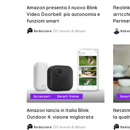
Amazon presenta il nuovo Blink
Reolink 
Video Doorbell: più autonomia e
arricch
funzioni smart
Perime
Redazione
2 minuti di lettura
Rober
Posted
Posted
by
by
Accessori
Smart Home
Smar
Amazon lancia in Italia Blink
Netatmo
Outdoor 4: visione migliorata
la quali
Redazione
5 minuti di lettura
Reda
Posted
Posted