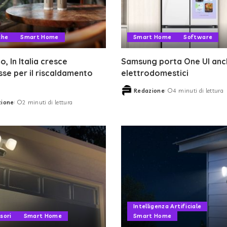
che
Smart Home
Smart Home
Software
, In Italia cresce
Samsung porta One UI anch
esse per il riscaldamento
elettrodomestici
Redazione
4 minuti di lettura
Posted
zione
2 minuti di lettura
by
Intelligenza Artificiale
sori
Smart Home
Smart Home