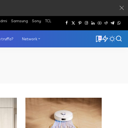
edmi
Samsung
Sony
TCL
0
 truffa?
Network