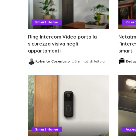
Smart Home
Ricer
Ring Intercom Video porta la
Netatmo
sicurezza visiva negli
l’inter
appartamenti
smart
Roberto Cosentino
5 minuti di lettura
Reda
Posted
Posted
by
by
Smart Home
Acces