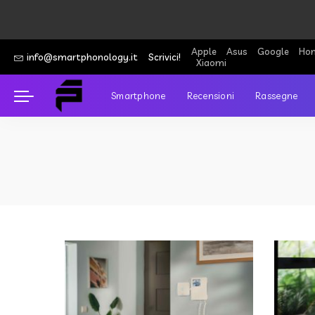
Apple
Asus
Google
Hon
info@smartphonology.it
Scrivici!
Xiaomi
Smartphone
Recensioni
Rassegne