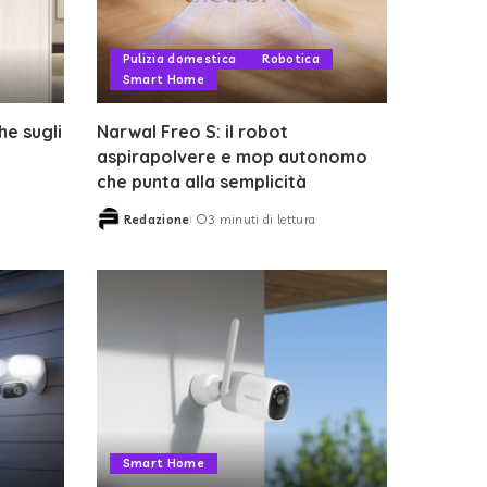
Pulizia domestica
Robotica
Smart Home
e sugli
Narwal Freo S: il robot
aspirapolvere e mop autonomo
che punta alla semplicità
Redazione
3 minuti di lettura
Posted
by
Smart Home