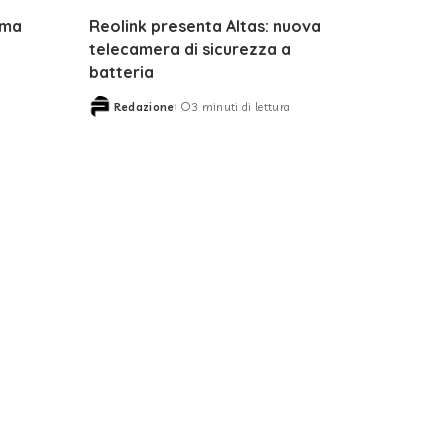
ima
Reolink presenta Altas: nuova
telecamera di sicurezza a
batteria
Redazione
3 minuti di lettura
Posted
by