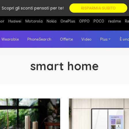
Scopri gli sconti pensati per te!
RISPARMIA SUBITO
or
Huawei
Motorola
Nokia
OnePlus
OPPO
POCO
realme
R
Wearable
PhoneSearch
Offerte
Video
Plus
È una
smart home