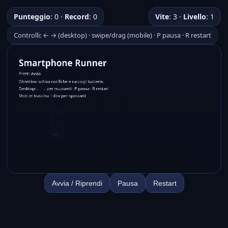
Punteggio
:
0
·
Record
:
0
Vite
:
3
·
Livello
:
1
Controlli: ← → (desktop) · swipe/drag (mobile) · P pausa · R restart
Avvia / Riprendi
Pausa
Restart