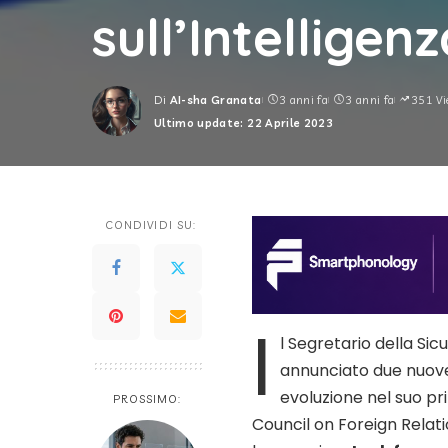
sull’Intelligenz
Di
AI-sha Granata
3 anni fa
3 anni fa
351 Vi
Posted
Ultimo update: 22 Aprile 2023
by
CONDIVIDI SU:
I
l Segretario della Si
annunciato due nuove 
evoluzione nel suo pr
PROSSIMO:
Council on Foreign Relat