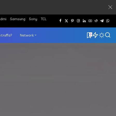
edmi
Samsung
Sony
TCL
0
 truffa?
Network