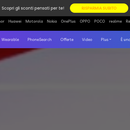
Scopri gli sconti pensati per te!
RISPARMIA SUBITO
or
Huawei
Motorola
Nokia
OnePlus
OPPO
POCO
realme
R
Wearable
PhoneSearch
Offerte
Video
Plus
È una