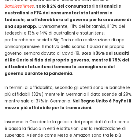
BanklessTimes
,
solo il 2% dei consumatori britannici e
australiani e l’1% dei consumatori statunitensi e
tedeschi, si affiderebbero al governo per la creazione di
una superapp.
Diversamente, l’11% dei britannici, il 12% dei
tedeschi e 13% e 14% di australiani e statunitensi,
preferirebbero società Big Tech nella realizzazione di app
onnicomprensive. Il motivo della scarsa fiducia nel proprio
governo, sembra dovuto al Covid-19.
Solo il 35% dei sudditi
di Re Carlo si fida del proprio governo, mentre il 79% dei
cittadini statunitensi temeva la sorveglianza del
governo durante la pandemia
.
In termini di affidabilità, secondo gli utenti sono le banche le
più affidabili (32%) mentre in Germania il dato scende al 29%,
mentre sale al 37% in Germania.
Nel Regno Unito è PayPal il
mezzo più affidabile per le transazioni
.
Insomma in Occidente la gelosia dei propri dati è alta come
è bassa la fiducia in enti e istituzioni per la realizzazione di
superapp. Aziende come Meta e Amazon sono tra le più