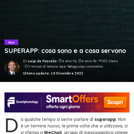
App
SUPERAPP: cosa sono e a cosa servono
Di
Luigi de Pascalis
4 anni fa
4 anni fa
301 Views
Posted
3 minuti di lettura
App
Aggiungi commento
by
Ultimo update: 19 Dicembre 2022
D
a qualche tempo si sente parlare di
superapp
. Non
è un termine nuovo, le prime volte che si utilizzava, ci
si riferiva a
WeChat
, un’app di messaggistica cinese