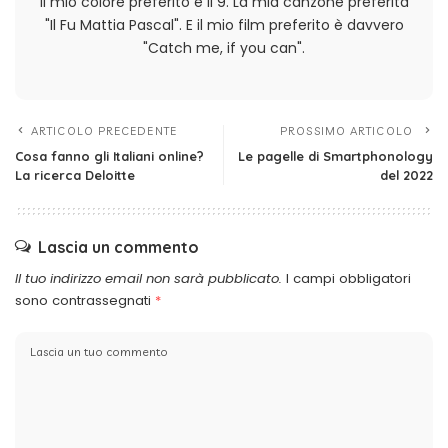
Il mio colore preferito è il 9. La mia canzone preferita
"Il Fu Mattia Pascal". E il mio film preferito è davvero
"Catch me, if you can".
ARTICOLO PRECEDENTE
PROSSIMO ARTICOLO
Cosa fanno gli Italiani online?
Le pagelle di Smartphonology
La ricerca Deloitte
del 2022
Lascia un commento
Il tuo indirizzo email non sarà pubblicato.
I campi obbligatori
sono contrassegnati
*