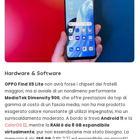
Hardware & Software
OPPO Find X5 Lite
non avrà forse i chipset dei fratelli
maggiori, ma si avvale di un nondimeno performante
MediaTek Dimensity 900
, che offre prestazioni da top di
gamma al costo di un fascia media, non ha mai prodotto
esagerato calore nonostante gli utilizzi impegnativi, ma un
surriscaldamento moderato. A bordo si trova
Android 11
e la
ColorOS 12
, mentre la
RAM è da 8 GB espandibile
virtualmente
, pur non essendocene mai stato bisogno. La
memoria è da
256 GB
(UFS 2.2) ed espandibile via microSD.