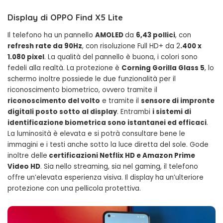
Display di OPPO Find X5 Lite
Il telefono ha un pannello
AMOLED
da
6,43 pollici
, con
refresh rate da 90Hz
, con risoluzione Full HD+ da 2
.400 x
1.080 pixel
. La qualità del pannello è buona, i colori sono
fedeli alla realtà. La protezione è
Corning Gorilla Glass 5
, lo
schermo inoltre possiede le due funzionalità per il
riconoscimento biometrico, ovvero tramite il
riconoscimento del volto
e tramite il
sensore di impronte
digitali posto sotto al display
. Entrambi
i sistemi di
identificazione biometrica sono istantanei ed efficaci
.
La luminosità è elevata e si potrà consultare bene le
immagini e i testi anche sotto la luce diretta del sole. Gode
inoltre delle
certificazioni Netflix HD e Amazon Prime
Video HD
. Sia nello streaming, sia nel gaming, il telefono
offre un’elevata esperienza visiva. Il display ha un’ulteriore
protezione con una pellicola protettiva.