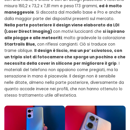
misura 160,2 x 73,2 x 7,81 mm e pesa 173 grammi,
ed è molto
maneggevole
. Si discosta dal modello base e Pro e anche
dalla maggior parte dei dispositivi presenti sul mercato.
Nella parte posteriore il design viene elaborato da LDI
(Laser Direct Imaging)
con motivi luccicanti che
si ispirano
alle piogge e alle meteoriti
; molto gradevole la colorazione
Startrails Blue,
con riflessi cangianti. Ciò si traduce con
trame oblique.
Il design è liscio, ma un po’ scivoloso, con
un triplo slot di fotocamere che sporge un pochino e che
necessita della cover in silicone
per migliorare il grip
. I
materiali del telefono non appaiono come pregiati, ma la
sensazione in mano è piacevole. Il design non è sensibile
nelle ditate, almeno nella parte posteriore, diversamente da
quanto accade invece nei profili, che non hanno ottenuto lo
stesso trattamento utile all’estetica.