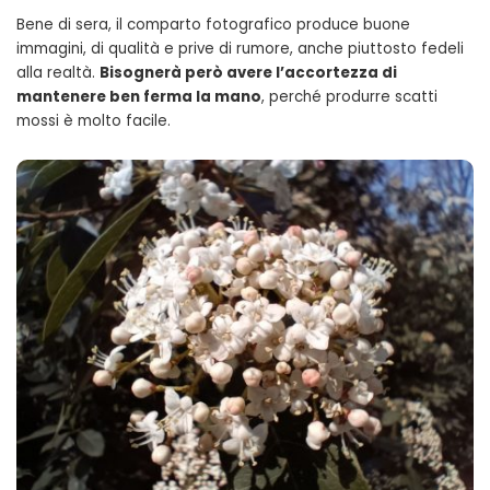
Bene di sera, il comparto fotografico produce buone
immagini, di qualità e prive di rumore, anche piuttosto fedeli
alla realtà.
Bisognerà però avere l’accortezza di
mantenere ben ferma la mano
, perché produrre scatti
mossi è molto facile.