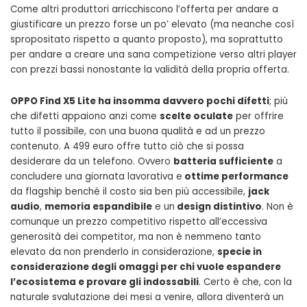
Come altri produttori arricchiscono l’offerta per andare a
giustificare un prezzo forse un po’ elevato (ma neanche così
spropositato rispetto a quanto proposto), ma soprattutto
per andare a creare una sana competizione verso altri player
con prezzi bassi nonostante la validità della propria offerta.
OPPO Find X5 Lite ha insomma davvero pochi difetti
; più
che difetti appaiono anzi come
scelte oculate
per offrire
tutto il possibile, con una buona qualità e ad un prezzo
contenuto. A 499 euro offre tutto ciò che si possa
desiderare da un telefono. Ovvero
batteria sufficiente
a
concludere una giornata lavorativa e
ottime performance
da flagship benché il costo sia ben più accessibile,
jack
audio
,
memoria espandibile
e un
design distintivo
. Non è
comunque un prezzo competitivo rispetto all’eccessiva
generosità dei competitor, ma non è nemmeno tanto
elevato da non prenderlo in considerazione,
specie in
considerazione degli omaggi per chi vuole espandere
l’ecosistema e provare gli indossabili
. Certo è che, con la
naturale svalutazione dei mesi a venire, allora diventerà un