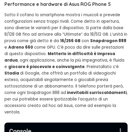
Performance e hardware di Asus ROG Phone 5
Sotto il cofano lo smartphone mostra i muscoli e prevede
configurazioni senza troppi rivali. Come detto in apertura,
sono diverse le varianti per il dispositivo. Si parte dalla base
8/128 GB fino ad arrivare alla “Ultimate” da 18/512 GB. L’unità in
prova come già detto è da
16/256 GB
con
Snapdragon 888
e
Adreno 660
come GPU. C’è poco da dire sulle prestazioni
di questo dispositivo.
Metterlo in difficoltà è impresa
ardua
, ogni applicazione, anche la più impegnativa, è fluida
e
giocare è piacevole e coinvolgente
. Preinstallato c’è
Stadia
di Google, che offrirà un portfolio di videogiochi
esteso, acquistabili singolarmente o giocabili previa
sottoscrizione di un abbonamento. Il telefono porterà però,
come ogni Snapdragon 888 ad
inevitabili surriscaldamenti
,
per cui potrebbe essere ipotizzabile l’acquisto di un
accessorio creato ad hoc ad Asus, come ad esempio la
ventola.