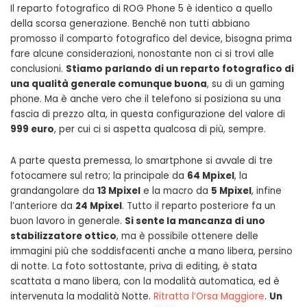
Il reparto fotografico di ROG Phone 5 è identico a quello
della scorsa generazione. Benché non tutti abbiano
promosso il comparto fotografico del device, bisogna prima
fare alcune considerazioni, nonostante non ci si trovi alle
conclusioni.
Stiamo parlando di un reparto fotografico di
una qualità generale comunque buona
, su di un gaming
phone. Ma è anche vero che il telefono si posiziona su una
fascia di prezzo alta, in questa configurazione del valore di
999 euro
, per cui ci si aspetta qualcosa di più, sempre.
A parte questa premessa, lo smartphone si avvale di tre
fotocamere sul retro; la principale da
64 Mpixel
, la
grandangolare da
13 Mpixel
e la macro da
5 Mpixel
, infine
l’anteriore da
24 Mpixel
. Tutto il reparto posteriore fa un
buon lavoro in generale.
Si sente la mancanza di uno
stabilizzatore ottico
, ma è possibile ottenere delle
immagini più che soddisfacenti anche a mano libera, persino
di notte. La foto sottostante, priva di editing, è stata
scattata a mano libera, con la modalità automatica, ed è
intervenuta la modalità Notte.
Ritratta l’Orsa Maggiore
.
Un