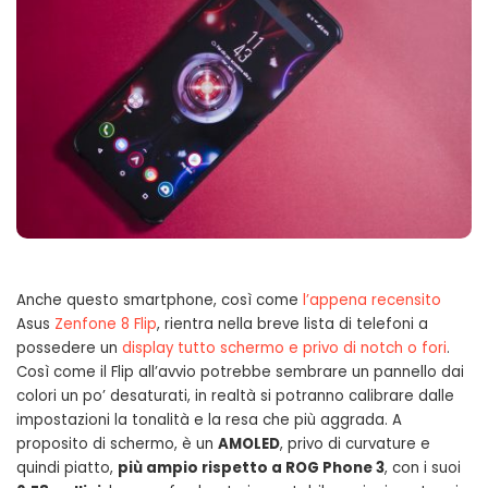
Anche questo smartphone, così come
l’appena recensito
Asus
Zenfone 8 Flip
, rientra nella breve lista di telefoni a
possedere un
display tutto schermo e privo di notch o fori
.
Così come il Flip all’avvio potrebbe sembrare un pannello dai
colori un po’ desaturati, in realtà si potranno calibrare dalle
impostazioni la tonalità e la resa che più aggrada. A
proposito di schermo, è un
AMOLED
, privo di curvature e
quindi piatto,
più ampio rispetto a ROG Phone 3
, con i suoi