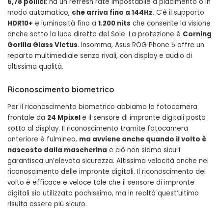
6,78 pollici
; ha un refresh rate impostabile a piacimento o in
modo automatico,
che arriva fino a 144Hz
. C’è il supporto
HDR10+
e luminosità fino a
1.200 nits
che consente la visione
anche sotto la luce diretta del Sole. La protezione è
Corning
Gorilla Glass Victus
. Insomma, Asus ROG Phone 5 offre un
reparto multimediale senza rivali, con display e audio di
altissima qualità.
Riconoscimento biometrico
Per il riconoscimento biometrico abbiamo la fotocamera
frontale da
24 Mpixel
e il sensore di impronte digitali posto
sotto al display. Il riconoscimento tramite fotocamera
anteriore è fulmineo,
ma avviene anche quando il volto è
nascosto dalla mascherina
e ciò non siamo sicuri
garantisca un’elevata sicurezza. Altissima velocità anche nel
riconoscimento delle impronte digitali. Il riconoscimento del
volto è efficace e veloce tale che il sensore di impronte
digitali sia utilizzato pochissimo, ma in realtà quest’ultimo
risulta essere più sicuro.