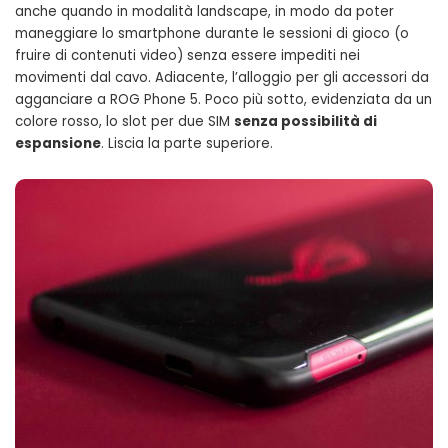
anche quando in modalità landscape, in modo da poter
maneggiare lo smartphone durante le sessioni di gioco (o
fruire di contenuti video) senza essere impediti nei
movimenti dal cavo. Adiacente, l’alloggio per gli accessori da
agganciare a ROG Phone 5. Poco più sotto, evidenziata da un
colore rosso, lo slot per due SIM
senza possibilità di
espansione
. Liscia la parte superiore.