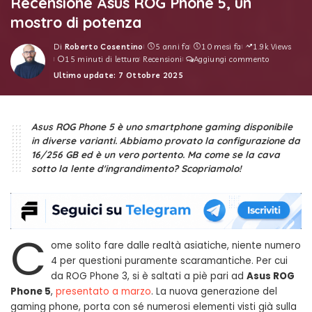
Recensione Asus ROG Phone 5, un
mostro di potenza
Di
Roberto Cosentino
5 anni fa
10 mesi fa
1.9k Views
Posted
15 minuti di lettura
Recensioni
Aggiungi commento
by
Ultimo update: 7 Ottobre 2025
Asus ROG Phone 5 è uno smartphone gaming disponibile
in diverse varianti. Abbiamo provato la configurazione da
16/256 GB ed è un vero portento. Ma come se la cava
sotto la lente d'ingrandimento? Scopriamolo!
C
ome solito fare dalle realtà asiatiche, niente numero
4 per questioni puramente scaramantiche. Per cui
da ROG Phone 3, si è saltati a piè pari ad
Asus ROG
Phone 5
,
presentato a marzo
. La nuova generazione del
gaming phone, porta con sé numerosi elementi visti già sulla